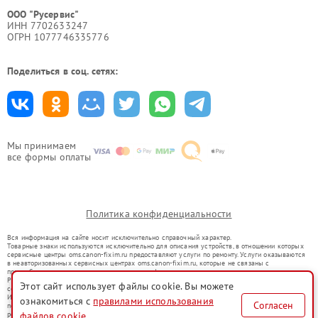
ООО "Русервис"
ИНН 7702633247
ОГРН 1077746335776
Поделиться в соц. сетях:
Мы принимаем
все формы оплаты
Политика конфиденциальности
Вся информация на сайте носит исключительно справочный характер.
Товарные знаки используются исключительно для описания устройств, в отношении которых
сервисные центры oms.canon-fixim.ru предоставляют услуги по ремонту. Услуги оказываются
в неавторизованных сервисных центрах oms.canon-fixim.ru, которые не связаны с
правообладателями товарных знаков или их официальными представителями.
Ремонт осуществляется для устройств, уже введенных в гражданский оборот в соответствии
Этот сайт использует файлы cookie. Вы можете
со статьей 1487 ГК РФ.
Использование товарных знаков не преследует цели индивидуализации услуг или введения
ознакомиться с
правилами использования
Согласен
потребителей в заблуждение, а служит для информирования о предоставляемых услугах по
ремонту техники указанных брендов.
файлов cookie