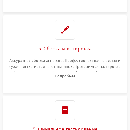
при заклинивании.
5. Сборка и юстировка
Аккуратная сборка аппарата. Профессиональная влажная и
сухая чистка матрицы от пылинок. Программная юстировка
рабочего отрезка, калибровка автофокуса, стабилизатора и
Подробнее
экспозамера с помощью сервисного ПО.
6. Финальное тестирование