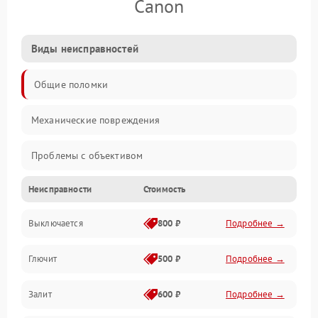
Canon
Виды неисправностей
Общие поломки
Механические повреждения
Проблемы с объективом
Неисправности
Стоимость
Электронные ошибки
Выключается
800 ₽
Подробнее →
Механические проблемы
Глючит
500 ₽
Подробнее →
Матрица и оптика
Залит
600 ₽
Подробнее →
Питание и питание цепей