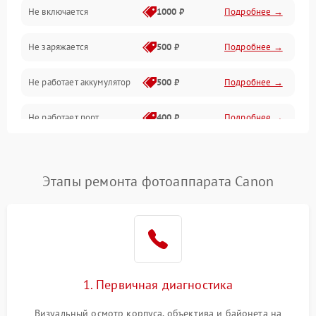
Не включается
1000 ₽
Подробнее →
Проблемы с картами памяти
Не заряжается
500 ₽
Подробнее →
Объективы
Не работает аккумулятор
500 ₽
Подробнее →
Программные сбои
Не работает порт
400 ₽
Подробнее →
Коммуникации и интерфейсы
Сломана матрица
800 ₽
Подробнее →
Этапы ремонта фотоаппарата Canon
1. Первичная диагностика
Визуальный осмотр корпуса, объектива и байонета на