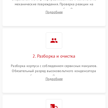
механические повреждения. Проверка реакции на
включение, считывание кодов ошибок. Оценка состояния
Подробнее
матрицы и затвора, проверка работы автофокуса и вспышки.
2. Разборка и очистка
Разборка корпуса с соблюдением сервисных мануалов.
Обязательный разряд высоковольтного конденсатора
вспышки для безопасности. Очистка внутренних узлов от
Подробнее
пыли, песка и следов влаги с помощью спецсредств.