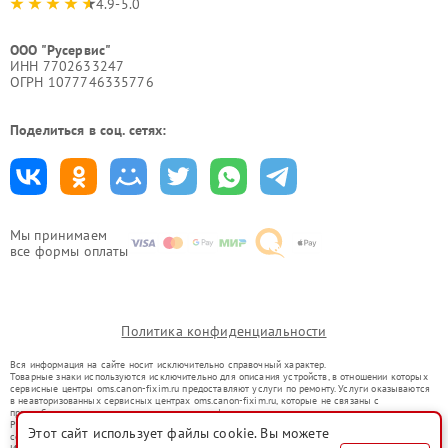
4.9-5.0
ООО "Русервис"
ИНН 7702633247
ОГРН 1077746335776
Поделиться в соц. сетях:
Мы принимаем
все формы оплаты
Политика конфиденциальности
Вся информация на сайте носит исключительно справочный характер.
Товарные знаки используются исключительно для описания устройств, в отношении которых
сервисные центры oms.canon-fixim.ru предоставляют услуги по ремонту. Услуги оказываются
в неавторизованных сервисных центрах oms.canon-fixim.ru, которые не связаны с
правообладателями товарных знаков или их официальными представителями.
Ремонт осуществляется для устройств, уже введенных в гражданский оборот в соответствии
Этот сайт использует файлы cookie. Вы можете
со статьей 1487 ГК РФ.