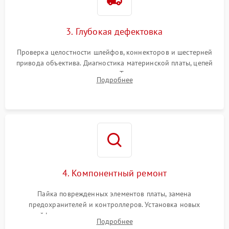
3. Глубокая дефектовка
Проверка целостности шлейфов, коннекторов и шестерней
привода объектива. Диагностика материнской платы, цепей
питания и картоприемника. Тестирование механизма
Подробнее
затвора и блока внутрикамерной стабилизации.
4. Компонентный ремонт
Пайка поврежденных элементов платы, замена
предохранителей и контроллеров. Установка новых
шлейфов, дисплея, механизма затвора или двигателя
Подробнее
автофокуса. Восстановление геометрии тубуса объектива