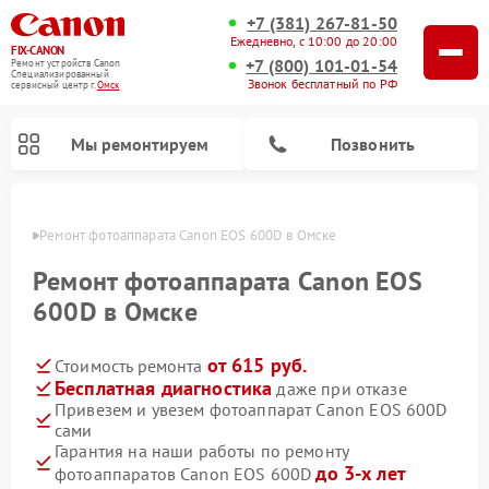
+7 (381) 267-81-50
Ежедневно, с 10:00 до 20:00
FIX-CANON
+7 (800) 101-01-54
Ремонт устройств Canon
Специализированный
Звонок бесплатный по РФ
cервисный центр г.
Омск
Мы ремонтируем
Позвонить
Омске
Ремонт фотоаппарата Canon EOS 600D в Омске
Ремонт фотоаппарата Canon EOS
600D в Омске
от 615 руб.
Стоимость ремонта
Бесплатная диагностика
даже при отказе
Привезем и увезем фотоаппарат Canon EOS 600D
сами
Ремонт цифровых биноклей Canon
Гарантия на наши работы по ремонту
до 3-х лет
фотоаппаратов Canon EOS 600D