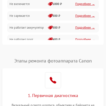
Не включается
1000 ₽
Подробнее →
Проблемы с картами памяти
Не заряжается
500 ₽
Подробнее →
Объективы
Не работает аккумулятор
500 ₽
Подробнее →
Программные сбои
Не работает порт
400 ₽
Подробнее →
Коммуникации и интерфейсы
Сломана матрица
800 ₽
Подробнее →
Этапы ремонта фотоаппарата Canon
1. Первичная диагностика
Визуальный осмотр корпуса, объектива и байонета на