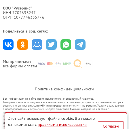
ООО "Русервис"
ИНН 7702633247
ОГРН 1077746335776
Поделиться в соц. сетях:
Мы принимаем
все формы оплаты
Политика конфиденциальности
Вся информация на сайте носит исключительно справочный характер.
Товарные знаки используются исключительно для описания устройств, в отношении которых
сервисные центры oms.canon-fixim.ru предоставляют услуги по ремонту. Услуги оказываются
в неавторизованных сервисных центрах oms.canon-fixim.ru, которые не связаны с
правообладателями товарных знаков или их официальными представителями.
Ремонт осуществляется для устройств, уже введенных в гражданский оборот в соответствии
Этот сайт использует файлы cookie. Вы можете
со статьей 1487 ГК РФ.
Использование товарных знаков не преследует цели индивидуализации услуг или введения
ознакомиться с
правилами использования
Согласен
потребителей в заблуждение, а служит для информирования о предоставляемых услугах по