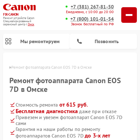
+7 (381) 267-81-50
Ежедневно, с 10:00 до 20:00
FIX-CANON
+7 (800) 101-01-54
Ремонт устройств Canon
Специализированный
Звонок бесплатный по РФ
cервисный центр г.
Омск
Мы ремонтируем
Позвонить
Омске
Ремонт фотоаппарата Canon EOS 7D в Омске
Ремонт фотоаппарата Canon EOS
7D в Омске
от 615 руб.
Стоимость ремонта
Бесплатная диагностика
даже при отказе
Привезем и увезем фотоаппарат Canon EOS 7D
сами
Ремонт цифровых биноклей Canon
Гарантия на наши работы по ремонту
до 3-х лет
фотоаппаратов Canon EOS 7D