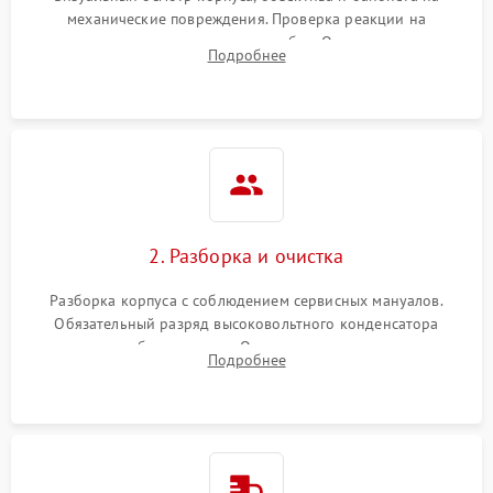
механические повреждения. Проверка реакции на
включение, считывание кодов ошибок. Оценка состояния
Подробнее
матрицы и затвора, проверка работы автофокуса и вспышки.
2. Разборка и очистка
Разборка корпуса с соблюдением сервисных мануалов.
Обязательный разряд высоковольтного конденсатора
вспышки для безопасности. Очистка внутренних узлов от
Подробнее
пыли, песка и следов влаги с помощью спецсредств.