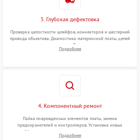
3. Глубокая дефектовка
Проверка целостности шлейфов, коннекторов и шестерней
привода объектива. Диагностика материнской платы, цепей
питания и картоприемника. Тестирование механизма
Подробнее
затвора и блока внутрикамерной стабилизации.
4. Компонентный ремонт
Пайка поврежденных элементов платы, замена
предохранителей и контроллеров. Установка новых
шлейфов, дисплея, механизма затвора или двигателя
Подробнее
автофокуса. Восстановление геометрии тубуса объектива