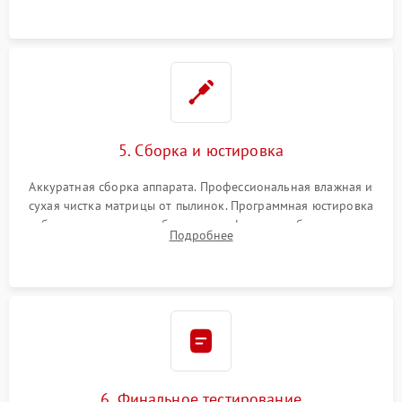
при заклинивании.
5. Сборка и юстировка
Аккуратная сборка аппарата. Профессиональная влажная и
сухая чистка матрицы от пылинок. Программная юстировка
рабочего отрезка, калибровка автофокуса, стабилизатора и
Подробнее
экспозамера с помощью сервисного ПО.
6. Финальное тестирование