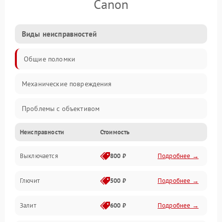
Canon
Виды неисправностей
Общие поломки
Механические повреждения
Проблемы с объективом
Неисправности
Стоимость
Электронные ошибки
Выключается
800 ₽
Подробнее →
Механические проблемы
Глючит
500 ₽
Подробнее →
Матрица и оптика
Залит
600 ₽
Подробнее →
Питание и питание цепей