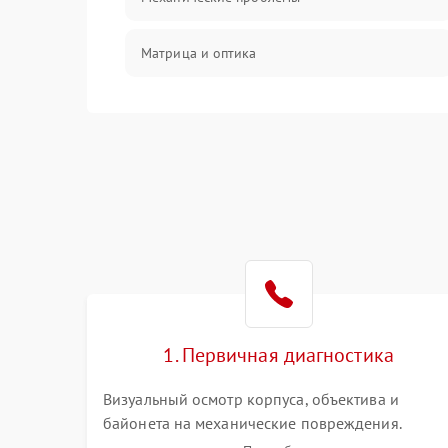
Матрица и оптика
Питание и питание цепей
Проблемы с картами памяти
Объективы
Программные сбои
Коммуникации и интерфейсы
1. Первичная диагностика
Визуальный осмотр корпуса, объектива и
байонета на механические повреждения.
Проверка реакции на включение, считывание