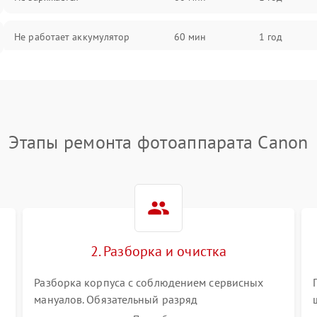
Не работает аккумулятор
60 мин
1 год
Не работает порт
60 мин
1 год
Сломана матрица
60 мин
1 год
Этапы ремонта фотоаппарата Canon
2. Разборка и очистка
Разборка корпуса с соблюдением сервисных
мануалов. Обязательный разряд
высоковольтного конденсатора вспышки для