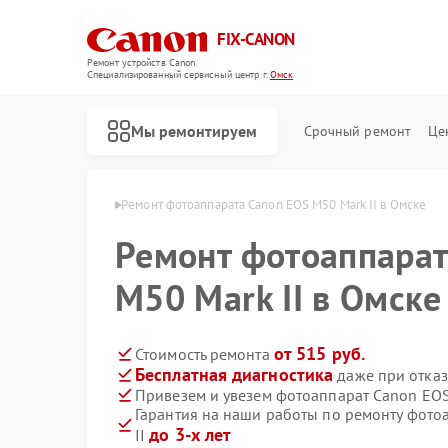
FIX-CANON
Ремонт устройств Canon
Специализированный cервисный центр г.
Омск
Мы ремонтируем
Срочный ремонт
Це
ратов Canon в Омске
Ремонт фотоаппарата Canon EOS M50 Mark II в Омске
Ремонт фотоаппарат
M50 Mark II в Омске
от 515 руб.
Стоимость ремонта
Бесплатная диагностика
даже при отказ
Привезем и увезем фотоаппарат Canon EOS
Гарантия на наши работы по ремонту фото
до 3-х лет
II
Ремонт цифровых биноклей Canon