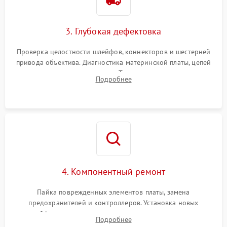
3. Глубокая дефектовка
Проверка целостности шлейфов, коннекторов и шестерней
привода объектива. Диагностика материнской платы, цепей
питания и картоприемника. Тестирование механизма
Подробнее
затвора и блока внутрикамерной стабилизации.
4. Компонентный ремонт
Пайка поврежденных элементов платы, замена
предохранителей и контроллеров. Установка новых
шлейфов, дисплея, механизма затвора или двигателя
Подробнее
автофокуса. Восстановление геометрии тубуса объектива