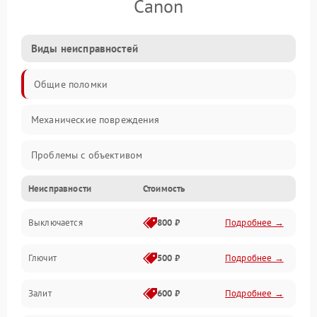
Canon
Виды неисправностей
Общие поломки
Механические повреждения
Проблемы с объективом
Неисправности
Стоимость
Электронные ошибки
Выключается
800 ₽
Подробнее →
Механические проблемы
Глючит
500 ₽
Подробнее →
Матрица и оптика
Залит
600 ₽
Подробнее →
Питание и питание цепей