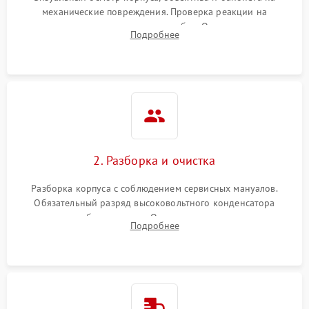
механические повреждения. Проверка реакции на
включение, считывание кодов ошибок. Оценка состояния
Подробнее
матрицы и затвора, проверка работы автофокуса и вспышки.
2. Разборка и очистка
Разборка корпуса с соблюдением сервисных мануалов.
Обязательный разряд высоковольтного конденсатора
вспышки для безопасности. Очистка внутренних узлов от
Подробнее
пыли, песка и следов влаги с помощью спецсредств.