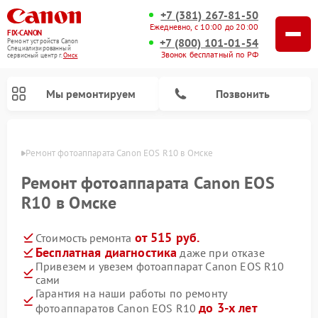
+7 (381) 267-81-50
Ежедневно, с 10:00 до 20:00
FIX-CANON
+7 (800) 101-01-54
Ремонт устройств Canon
Специализированный
Звонок бесплатный по РФ
cервисный центр г.
Омск
Мы ремонтируем
Позвонить
Омске
Ремонт фотоаппарата Canon EOS R10 в Омске
Ремонт фотоаппарата Canon EOS
R10 в Омске
от 515 руб.
Стоимость ремонта
Бесплатная диагностика
даже при отказе
Привезем и увезем фотоаппарат Canon EOS R10
сами
Ремонт цифровых биноклей Canon
Гарантия на наши работы по ремонту
до 3-х лет
фотоаппаратов Canon EOS R10