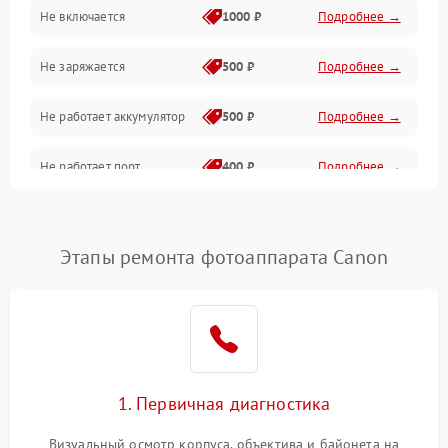
Не включается
1000 ₽
Подробнее →
Проблемы с картами памяти
Не заряжается
500 ₽
Подробнее →
Объективы
Не работает аккумулятор
500 ₽
Подробнее →
Программные сбои
Не работает порт
400 ₽
Подробнее →
Коммуникации и интерфейсы
Сломана матрица
800 ₽
Подробнее →
Этапы ремонта фотоаппарата Canon
1. Первичная диагностика
Визуальный осмотр корпуса, объектива и байонета на