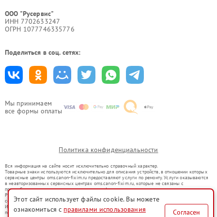
ООО "Русервис"
ИНН 7702633247
ОГРН 1077746335776
Поделиться в соц. сетях:
Мы принимаем
все формы оплаты
Политика конфиденциальности
Вся информация на сайте носит исключительно справочный характер.
Товарные знаки используются исключительно для описания устройств, в отношении которых
сервисные центры oms.canon-fixim.ru предоставляют услуги по ремонту. Услуги оказываются
в неавторизованных сервисных центрах oms.canon-fixim.ru, которые не связаны с
правообладателями товарных знаков или их официальными представителями.
Ремонт осуществляется для устройств, уже введенных в гражданский оборот в соответствии
Этот сайт использует файлы cookie. Вы можете
со статьей 1487 ГК РФ.
Использование товарных знаков не преследует цели индивидуализации услуг или введения
ознакомиться с
правилами использования
Согласен
потребителей в заблуждение, а служит для информирования о предоставляемых услугах по