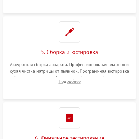
при заклинивании.
5. Сборка и юстировка
Аккуратная сборка аппарата. Профессиональная влажная и
сухая чистка матрицы от пылинок. Программная юстировка
рабочего отрезка, калибровка автофокуса, стабилизатора и
Подробнее
экспозамера с помощью сервисного ПО.
6. Финальное тестирование