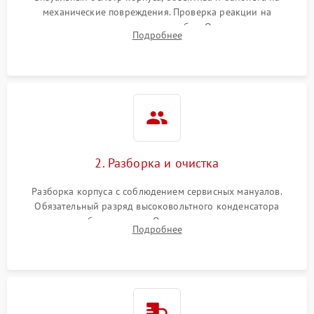
механические повреждения. Проверка реакции на
включение, считывание кодов ошибок. Оценка состояния
Подробнее
матрицы и затвора, проверка работы автофокуса и вспышки.
2. Разборка и очистка
Разборка корпуса с соблюдением сервисных мануалов.
Обязательный разряд высоковольтного конденсатора
вспышки для безопасности. Очистка внутренних узлов от
Подробнее
пыли, песка и следов влаги с помощью спецсредств.