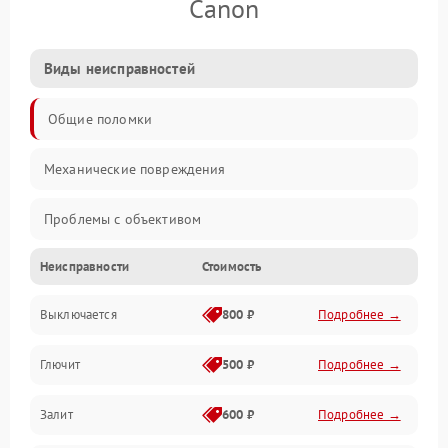
Canon
Виды неисправностей
Общие поломки
Механические повреждения
Проблемы с объективом
Неисправности
Стоимость
Электронные ошибки
Выключается
800 ₽
Подробнее →
Механические проблемы
Глючит
500 ₽
Подробнее →
Матрица и оптика
Залит
600 ₽
Подробнее →
Питание и питание цепей