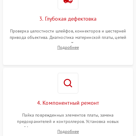
3. Глубокая дефектовка
Проверка целостности шлейфов, коннекторов и шестерней
привода объектива. Диагностика материнской платы, цепей
питания и картоприемника. Тестирование механизма
Подробнее
затвора и блока внутрикамерной стабилизации.
4. Компонентный ремонт
Пайка поврежденных элементов платы, замена
предохранителей и контроллеров. Установка новых
шлейфов, дисплея, механизма затвора или двигателя
Подробнее
автофокуса. Восстановление геометрии тубуса объектива