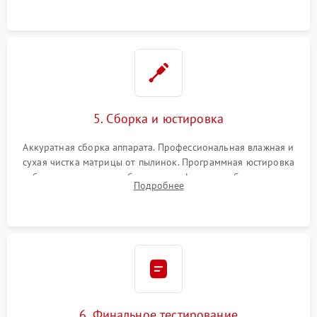
при заклинивании.
5. Сборка и юстировка
Аккуратная сборка аппарата. Профессиональная влажная и
сухая чистка матрицы от пылинок. Программная юстировка
рабочего отрезка, калибровка автофокуса, стабилизатора и
Подробнее
экспозамера с помощью сервисного ПО.
6. Финальное тестирование