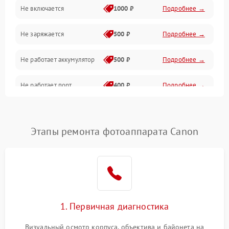
Не включается
1000 ₽
Подробнее →
Проблемы с картами памяти
Не заряжается
500 ₽
Подробнее →
Объективы
Не работает аккумулятор
500 ₽
Подробнее →
Программные сбои
Не работает порт
400 ₽
Подробнее →
Коммуникации и интерфейсы
Сломана матрица
800 ₽
Подробнее →
Этапы ремонта фотоаппарата Canon
1. Первичная диагностика
Визуальный осмотр корпуса, объектива и байонета на