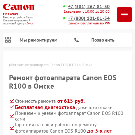
+7 (381) 267-81-50
Ежедневно, с 10:00 до 20:00
FIX-CANON
+7 (800) 101-01-54
Ремонт устройств Canon
Специализированный
Звонок бесплатный по РФ
cервисный центр г.
Омск
Мы ремонтируем
Позвонить
Омске
Ремонт фотоаппарата Canon EOS R100 в Омске
Ремонт фотоаппарата Canon EOS
R100 в Омске
от 615 руб.
Стоимость ремонта
Бесплатная диагностика
даже при отказе
Привезем и увезем фотоаппарат Canon EOS R100
сами
Ремонт цифровых биноклей Canon
Гарантия на наши работы по ремонту
до 3-х лет
фотоаппаратов Canon EOS R100