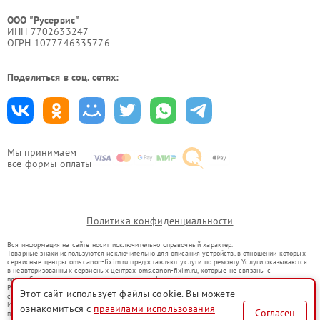
ООО "Русервис"
ИНН 7702633247
ОГРН 1077746335776
Поделиться в соц. сетях:
Мы принимаем
все формы оплаты
Политика конфиденциальности
Вся информация на сайте носит исключительно справочный характер.
Товарные знаки используются исключительно для описания устройств, в отношении которых
сервисные центры oms.canon-fixim.ru предоставляют услуги по ремонту. Услуги оказываются
в неавторизованных сервисных центрах oms.canon-fixim.ru, которые не связаны с
правообладателями товарных знаков или их официальными представителями.
Ремонт осуществляется для устройств, уже введенных в гражданский оборот в соответствии
Этот сайт использует файлы cookie. Вы можете
со статьей 1487 ГК РФ.
Использование товарных знаков не преследует цели индивидуализации услуг или введения
ознакомиться с
правилами использования
Согласен
потребителей в заблуждение, а служит для информирования о предоставляемых услугах по