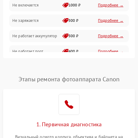
Не включается
1000 ₽
Подробнее →
Проблемы с картами памяти
Не заряжается
500 ₽
Подробнее →
Объективы
Не работает аккумулятор
500 ₽
Подробнее →
Программные сбои
Не работает порт
400 ₽
Подробнее →
Коммуникации и интерфейсы
Сломана матрица
800 ₽
Подробнее →
Этапы ремонта фотоаппарата Canon
1. Первичная диагностика
Визуальный осмотр корпуса, объектива и байонета на