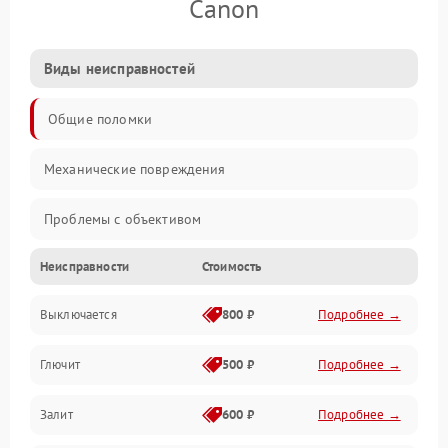
Canon
Виды неисправностей
Общие поломки
Механические повреждения
Проблемы с объективом
Неисправности
Стоимость
Электронные ошибки
Выключается
800 ₽
Подробнее →
Механические проблемы
Глючит
500 ₽
Подробнее →
Матрица и оптика
Залит
600 ₽
Подробнее →
Питание и питание цепей