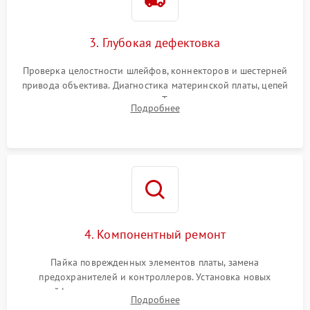
3. Глубокая дефектовка
Проверка целостности шлейфов, коннекторов и шестерней
привода объектива. Диагностика материнской платы, цепей
питания и картоприемника. Тестирование механизма
Подробнее
затвора и блока внутрикамерной стабилизации.
4. Компонентный ремонт
Пайка поврежденных элементов платы, замена
предохранителей и контроллеров. Установка новых
шлейфов, дисплея, механизма затвора или двигателя
Подробнее
автофокуса. Восстановление геометрии тубуса объектива