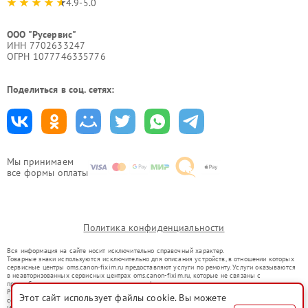
4.9-5.0
ООО "Русервис"
ИНН 7702633247
ОГРН 1077746335776
Поделиться в соц. сетях:
Мы принимаем
все формы оплаты
Политика конфиденциальности
Вся информация на сайте носит исключительно справочный характер.
Товарные знаки используются исключительно для описания устройств, в отношении которых
сервисные центры oms.canon-fixim.ru предоставляют услуги по ремонту. Услуги оказываются
в неавторизованных сервисных центрах oms.canon-fixim.ru, которые не связаны с
правообладателями товарных знаков или их официальными представителями.
Ремонт осуществляется для устройств, уже введенных в гражданский оборот в соответствии
Этот сайт использует файлы cookie. Вы можете
со статьей 1487 ГК РФ.