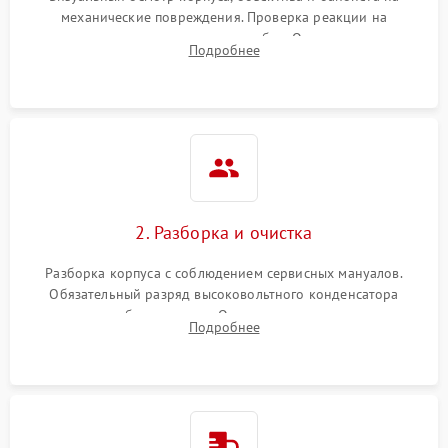
механические повреждения. Проверка реакции на
включение, считывание кодов ошибок. Оценка состояния
Подробнее
матрицы и затвора, проверка работы автофокуса и вспышки.
2. Разборка и очистка
Разборка корпуса с соблюдением сервисных мануалов.
Обязательный разряд высоковольтного конденсатора
вспышки для безопасности. Очистка внутренних узлов от
Подробнее
пыли, песка и следов влаги с помощью спецсредств.