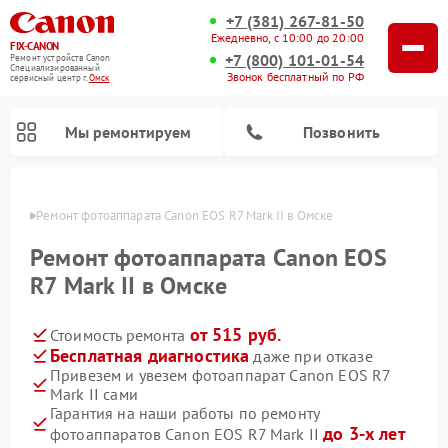
+7 (381) 267-81-50
Ежедневно, с 10:00 до 20:00
FIX-CANON
+7 (800) 101-01-54
Ремонт устройств Canon
Специализированный
Звонок бесплатный по РФ
cервисный центр г.
Омск
Мы ремонтируем
Позвонить
Омске
Ремонт фотоаппарата Canon EOS R7 Mark II в Омске
Ремонт фотоаппарата Canon EOS
R7 Mark II в Омске
от 515 руб.
Стоимость ремонта
Бесплатная диагностика
даже при отказе
Привезем и увезем фотоаппарат Canon EOS R7
Mark II сами
Ремонт цифровых биноклей Canon
Гарантия на наши работы по ремонту
до 3-х лет
фотоаппаратов Canon EOS R7 Mark II