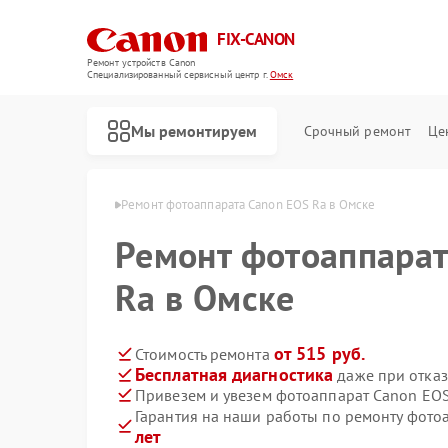
FIX-CANON
Ремонт устройств Canon
Специализированный cервисный центр г.
Омск
Мы ремонтируем
Срочный ремонт
Це
ратов Canon в Омске
Ремонт фотоаппарата Canon EOS Ra в Омске
Ремонт фотоаппарат
Ra в Омске
от 515 руб.
Стоимость ремонта
Бесплатная диагностика
даже при отказ
Привезем и увезем фотоаппарат Canon EOS
Гарантия на наши работы по ремонту фот
лет
Ремонт цифровых биноклей Canon