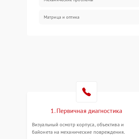
Матрица и оптика
Питание и питание цепей
Проблемы с картами памяти
Объективы
Программные сбои
Коммуникации и интерфейсы
1. Первичная диагностика
Визуальный осмотр корпуса, объектива и
байонета на механические повреждения.