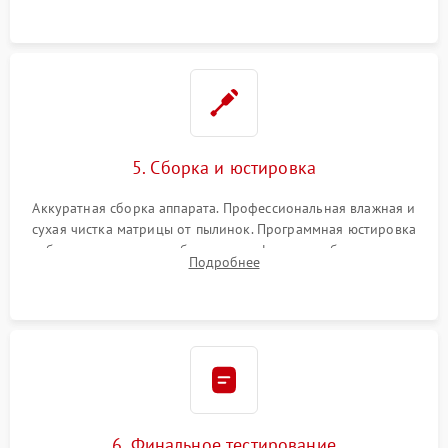
при заклинивании.
5. Сборка и юстировка
Аккуратная сборка аппарата. Профессиональная влажная и
сухая чистка матрицы от пылинок. Программная юстировка
рабочего отрезка, калибровка автофокуса, стабилизатора и
Подробнее
экспозамера с помощью сервисного ПО.
6. Финальное тестирование