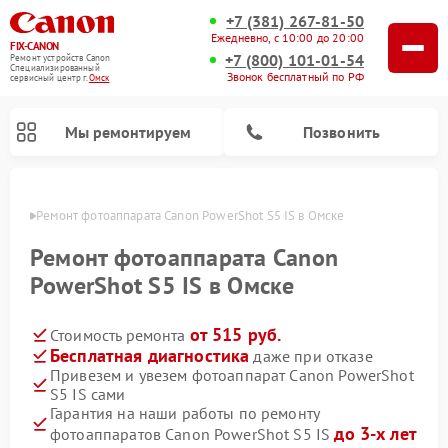
+7 (381) 267-81-50
Ежедневно, с 10:00 до 20:00
FIX-CANON
+7 (800) 101-01-54
Ремонт устройств Canon
Специализированный
Звонок бесплатный по РФ
cервисный центр г.
Омск
Мы ремонтируем
Позвонить
Омске
Ремонт фотоаппарата Canon PowerShot S5 IS в Омске
Ремонт фотоаппарата Canon
PowerShot S5 IS в Омске
от 515 руб.
Стоимость ремонта
Бесплатная диагностика
даже при отказе
Привезем и увезем фотоаппарат Canon PowerShot
S5 IS сами
Ремонт цифровых биноклей Canon
Гарантия на наши работы по ремонту
до 3-х лет
фотоаппаратов Canon PowerShot S5 IS