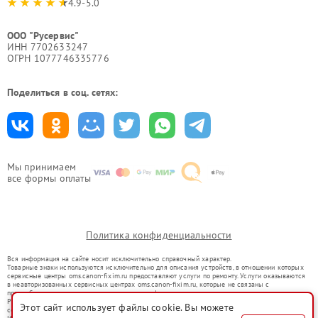
4.9-5.0
ООО "Русервис"
ИНН 7702633247
ОГРН 1077746335776
Поделиться в соц. сетях:
Мы принимаем
все формы оплаты
Политика конфиденциальности
Вся информация на сайте носит исключительно справочный характер.
Товарные знаки используются исключительно для описания устройств, в отношении которых
сервисные центры oms.canon-fixim.ru предоставляют услуги по ремонту. Услуги оказываются
в неавторизованных сервисных центрах oms.canon-fixim.ru, которые не связаны с
правообладателями товарных знаков или их официальными представителями.
Ремонт осуществляется для устройств, уже введенных в гражданский оборот в соответствии
Этот сайт использует файлы cookie. Вы можете
со статьей 1487 ГК РФ.