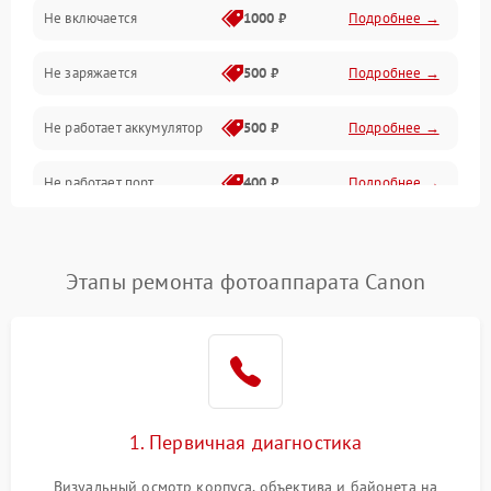
Не включается
1000 ₽
Подробнее →
Проблемы с картами памяти
Не заряжается
500 ₽
Подробнее →
Объективы
Не работает аккумулятор
500 ₽
Подробнее →
Программные сбои
Не работает порт
400 ₽
Подробнее →
Коммуникации и интерфейсы
Сломана матрица
800 ₽
Подробнее →
Этапы ремонта фотоаппарата Canon
1. Первичная диагностика
Визуальный осмотр корпуса, объектива и байонета на