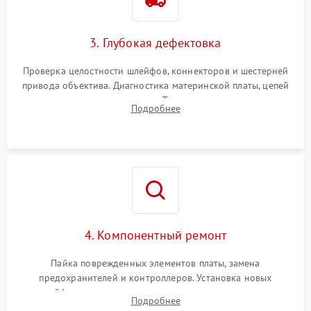
3. Глубокая дефектовка
Проверка целостности шлейфов, коннекторов и шестерней
привода объектива. Диагностика материнской платы, цепей
питания и картоприемника. Тестирование механизма
Подробнее
затвора и блока внутрикамерной стабилизации.
4. Компонентный ремонт
Пайка поврежденных элементов платы, замена
предохранителей и контроллеров. Установка новых
шлейфов, дисплея, механизма затвора или двигателя
Подробнее
автофокуса. Восстановление геометрии тубуса объектива