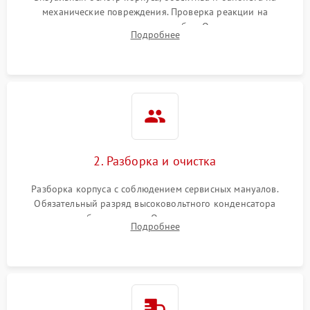
механические повреждения. Проверка реакции на
включение, считывание кодов ошибок. Оценка состояния
Подробнее
матрицы и затвора, проверка работы автофокуса и вспышки.
2. Разборка и очистка
Разборка корпуса с соблюдением сервисных мануалов.
Обязательный разряд высоковольтного конденсатора
вспышки для безопасности. Очистка внутренних узлов от
Подробнее
пыли, песка и следов влаги с помощью спецсредств.