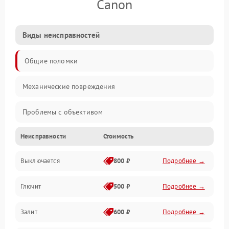
Canon
Виды неисправностей
Общие поломки
Механические повреждения
Проблемы с объективом
Неисправности
Стоимость
Электронные ошибки
Выключается
800 ₽
Подробнее →
Механические проблемы
Глючит
500 ₽
Подробнее →
Матрица и оптика
Залит
600 ₽
Подробнее →
Питание и питание цепей