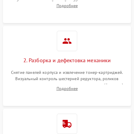
работы сканирующей линейки. Сбор данных о замятиях,
Подробнее
дефектах изображения или посторонних шумах при работе.
2. Разборка и дефектовка механики
Снятие панелей корпуса и извлечение тонер-картриджей.
Визуальный контроль шестерней редуктора, роликов
захвата, термопленки и прижимного вала в печи (фьюзере).
Подробнее
Проверка оптики сканера на загрязнения.