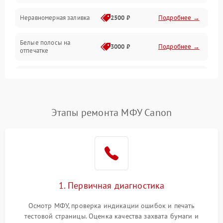
Неравномерная заливка
2500 ₽
Подробнее →
Дисплей и органы управления
Белые полосы на
Изображение
3000 ₽
Подробнее →
отпечатке
Проблемы с механикой
Чёрный фон на листе
3500 ₽
Подробнее →
Питание и запуск
Этапы ремонта МФУ Canon
1. Первичная диагностика
Осмотр МФУ, проверка индикации ошибок и печать
тестовой страницы. Оценка качества захвата бумаги и