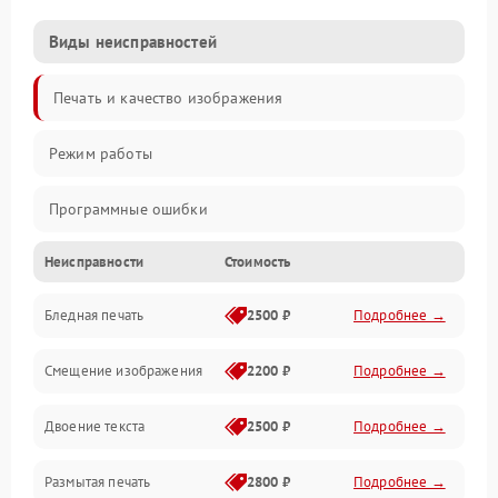
Виды неисправностей
Печать и качество изображения
Режим работы
Программные ошибки
Неисправности
Стоимость
Картриджи и расходники
Бледная печать
2500 ₽
Подробнее →
Сканер и копирование
Смещение изображения
2200 ₽
Подробнее →
Механика и узлы
Двоение текста
2500 ₽
Подробнее →
Программные сбои
Размытая печать
2800 ₽
Подробнее →
Подключение и интерфейсы