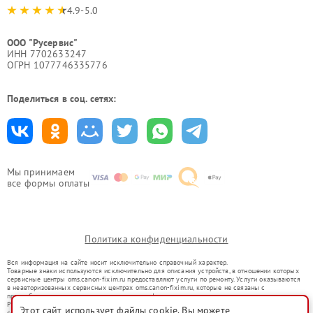
4.9-5.0
ООО "Русервис"
ИНН 7702633247
ОГРН 1077746335776
Поделиться в соц. сетях:
Мы принимаем
все формы оплаты
Политика конфиденциальности
Вся информация на сайте носит исключительно справочный характер.
Товарные знаки используются исключительно для описания устройств, в отношении которых
сервисные центры oms.canon-fixim.ru предоставляют услуги по ремонту. Услуги оказываются
в неавторизованных сервисных центрах oms.canon-fixim.ru, которые не связаны с
правообладателями товарных знаков или их официальными представителями.
Ремонт осуществляется для устройств, уже введенных в гражданский оборот в соответствии
Этот сайт использует файлы cookie. Вы можете
со статьей 1487 ГК РФ.