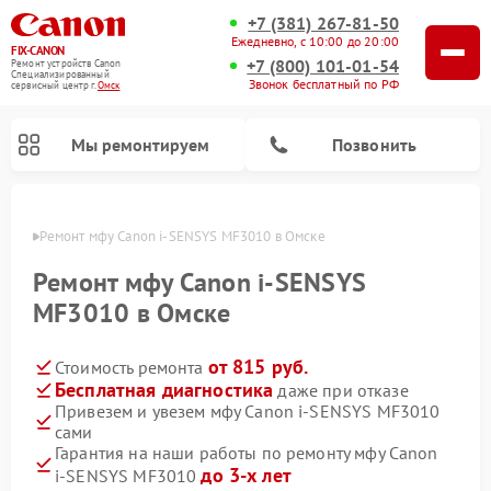
+7 (381) 267-81-50
Ежедневно, с 10:00 до 20:00
FIX-CANON
+7 (800) 101-01-54
Ремонт устройств Canon
Специализированный
Звонок бесплатный по РФ
cервисный центр г.
Омск
Мы ремонтируем
Позвонить
Омске
Ремонт мфу Canon i‑SENSYS MF3010 в Омске
Ремонт мфу Canon i‑SENSYS
MF3010 в Омске
от 815 руб.
Стоимость ремонта
Бесплатная диагностика
даже при отказе
Привезем и увезем мфу Canon i‑SENSYS MF3010
сами
Ремонт цифровых биноклей Canon
Гарантия на наши работы по ремонту мфу Canon
до 3-х лет
i‑SENSYS MF3010