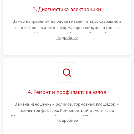
3. Диагностика электроники
Замер напряжений на блоке питания и высоковольтной
плате. Проверка платы форматирования, целостности
плоских шлейфов сканера и работоспособности флажков и
Подробнее
оптопар (датчиков прохождения бумаги).
4. Ремонт и профилактика узлов
Замена изношенных роликов, тормозных площадок и
элементов фьюзера. Компонентный ремонт плат.
Обязательная очистка блока лазера (LSU), зеркал и тракта
Подробнее
печати от просыпанного тонера и бумажной пыли.