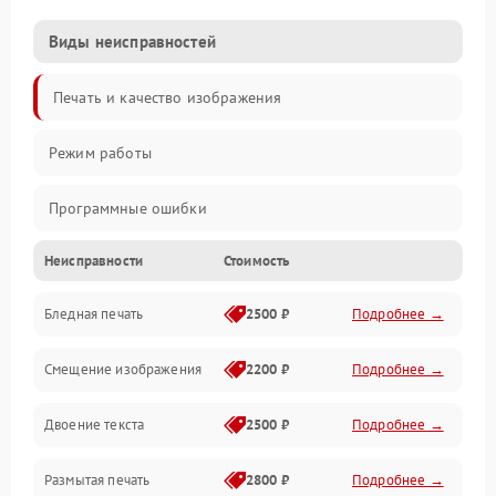
Виды неисправностей
Печать и качество изображения
Режим работы
Программные ошибки
Неисправности
Стоимость
Картриджи и расходники
Бледная печать
2500 ₽
Подробнее →
Сканер и копирование
Смещение изображения
2200 ₽
Подробнее →
Механика и узлы
Двоение текста
2500 ₽
Подробнее →
Программные сбои
Размытая печать
2800 ₽
Подробнее →
Подключение и интерфейсы