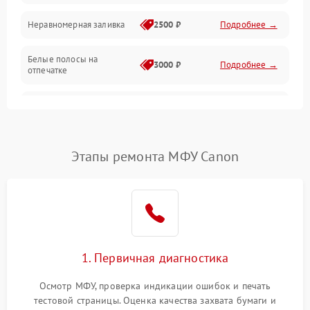
Неравномерная заливка
2500 ₽
Подробнее →
Дисплей и органы управления
Белые полосы на
Изображение
3000 ₽
Подробнее →
отпечатке
Проблемы с механикой
Чёрный фон на листе
3500 ₽
Подробнее →
Питание и запуск
Этапы ремонта МФУ Canon
1. Первичная диагностика
Осмотр МФУ, проверка индикации ошибок и печать
тестовой страницы. Оценка качества захвата бумаги и