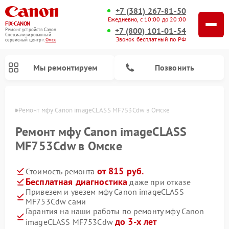
+7 (381) 267-81-50
Ежедневно, с 10:00 до 20:00
FIX-CANON
+7 (800) 101-01-54
Ремонт устройств Canon
Специализированный
Звонок бесплатный по РФ
cервисный центр г.
Омск
Мы ремонтируем
Позвонить
Омске
Ремонт мфу Canon imageCLASS MF753Cdw в Омске
Ремонт мфу Canon imageCLASS
MF753Cdw в Омске
от 815 руб.
Стоимость ремонта
Бесплатная диагностика
даже при отказе
Привезем и увезем мфу Canon imageCLASS
MF753Cdw сами
Ремонт цифровых биноклей Canon
Гарантия на наши работы по ремонту мфу Canon
до 3-х лет
imageCLASS MF753Cdw