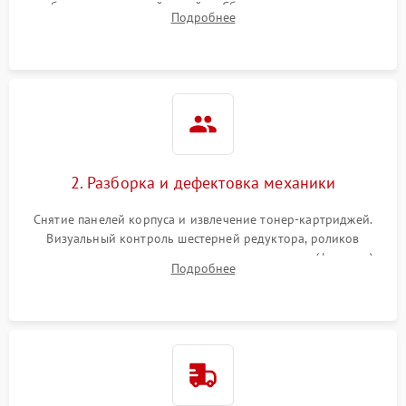
работы сканирующей линейки. Сбор данных о замятиях,
Подробнее
дефектах изображения или посторонних шумах при работе.
2. Разборка и дефектовка механики
Снятие панелей корпуса и извлечение тонер-картриджей.
Визуальный контроль шестерней редуктора, роликов
захвата, термопленки и прижимного вала в печи (фьюзере).
Подробнее
Проверка оптики сканера на загрязнения.