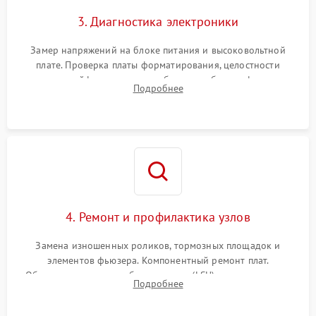
3. Диагностика электроники
Замер напряжений на блоке питания и высоковольтной
плате. Проверка платы форматирования, целостности
плоских шлейфов сканера и работоспособности флажков и
Подробнее
оптопар (датчиков прохождения бумаги).
4. Ремонт и профилактика узлов
Замена изношенных роликов, тормозных площадок и
элементов фьюзера. Компонентный ремонт плат.
Обязательная очистка блока лазера (LSU), зеркал и тракта
Подробнее
печати от просыпанного тонера и бумажной пыли.