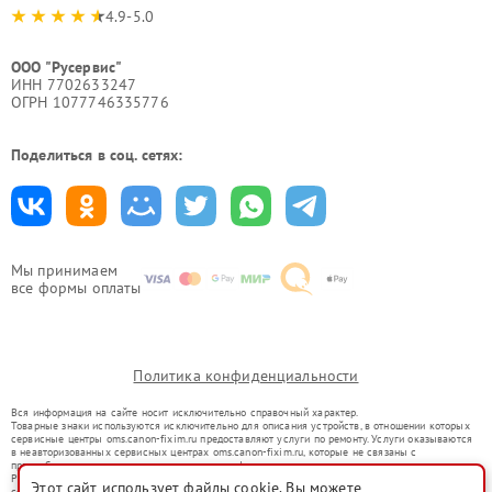
4.9-5.0
ООО "Русервис"
ИНН 7702633247
ОГРН 1077746335776
Поделиться в соц. сетях:
Мы принимаем
все формы оплаты
Политика конфиденциальности
Вся информация на сайте носит исключительно справочный характер.
Товарные знаки используются исключительно для описания устройств, в отношении которых
сервисные центры oms.canon-fixim.ru предоставляют услуги по ремонту. Услуги оказываются
в неавторизованных сервисных центрах oms.canon-fixim.ru, которые не связаны с
правообладателями товарных знаков или их официальными представителями.
Ремонт осуществляется для устройств, уже введенных в гражданский оборот в соответствии
Этот сайт использует файлы cookie. Вы можете
со статьей 1487 ГК РФ.