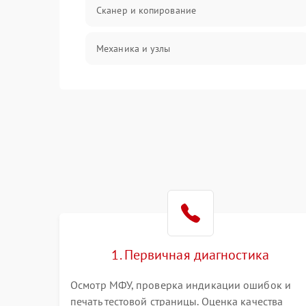
Сканер и копирование
Механика и узлы
Программные сбои
Подключение и интерфейсы
Дисплей и органы управления
Изображение
Проблемы с механикой
1. Первичная диагностика
Питание и запуск
Осмотр МФУ, проверка индикации ошибок и
печать тестовой страницы. Оценка качества