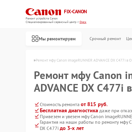
FIX-CANON
Ремонт устройств Canon
Специализированный cервисный центр г.
Омск
Мы ремонтируем
Срочный ремонт
Це
 мфу Canon в Омске
Ремонт мфу Canon imageRUNNER ADVANCE DX C477i в О
Ремонт мфу Canon 
ADVANCE DX C477i 
от 815 руб.
Стоимость ремонта
Бесплатная диагностика
даже при отказ
Привезем и увезем мфу Canon imageRUNNE
Гарантия на наши работы по ремонту мфу
до 3-х лет
DX C477i
Ремонт цифровых биноклей Canon