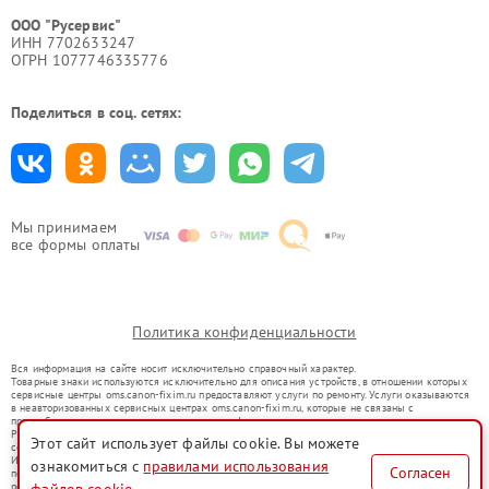
ООО "Русервис"
ИНН 7702633247
ОГРН 1077746335776
Поделиться в соц. сетях:
Мы принимаем
все формы оплаты
Политика конфиденциальности
Вся информация на сайте носит исключительно справочный характер.
Товарные знаки используются исключительно для описания устройств, в отношении которых
сервисные центры oms.canon-fixim.ru предоставляют услуги по ремонту. Услуги оказываются
в неавторизованных сервисных центрах oms.canon-fixim.ru, которые не связаны с
правообладателями товарных знаков или их официальными представителями.
Ремонт осуществляется для устройств, уже введенных в гражданский оборот в соответствии
Этот сайт использует файлы cookie. Вы можете
со статьей 1487 ГК РФ.
Использование товарных знаков не преследует цели индивидуализации услуг или введения
ознакомиться с
правилами использования
Согласен
потребителей в заблуждение, а служит для информирования о предоставляемых услугах по
ремонту техники указанных брендов.