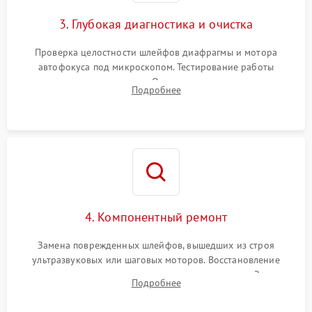
3. Глубокая диагностика и очистка
Проверка целостности шлейфов диафрагмы и мотора
автофокуса под микроскопом. Тестирование работы
электромагнитного привода. Очистка оптических элементов
Подробнее
от пыли, следов влаги и грибка спецрастворами без
повреждения просветления.
4. Компонентный ремонт
Замена поврежденных шлейфов, вышедших из строя
ультразвуковых или шаговых моторов. Восстановление
геометрии направляющих при заклинивании зума. Замена
Подробнее
неисправного блока диафрагмы, датчиков положения или
поврежденных линз.