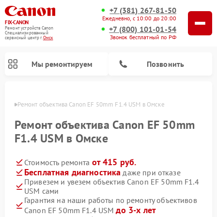
+7 (381) 267-81-50
Ежедневно, с 10:00 до 20:00
FIX-CANON
+7 (800) 101-01-54
Ремонт устройств Canon
Специализированный
Звонок бесплатный по РФ
cервисный центр г.
Омск
Мы ремонтируем
Позвонить
Омске
Ремонт объектива Canon EF 50mm F1.4 USM в Омске
Ремонт объектива Canon EF 50mm
F1.4 USM в Омске
от 415 руб.
Стоимость ремонта
Бесплатная диагностика
даже при отказе
Привезем и увезем объектив Canon EF 50mm F1.4
USM сами
Ремонт цифровых биноклей Canon
Гарантия на наши работы по ремонту объективов
до 3-х лет
Canon EF 50mm F1.4 USM