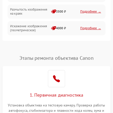
Размытость изображения
3500 ₽
Подробнее →
на краях
Искажение изображения
4000 ₽
Подробнее →
(геометрическое)
Появление бликов или
3500 ₽
Подробнее →
ореолов
Этапы ремонта объектива Canon
Проблемы с резкостью
при всех фокусных
4500 ₽
Подробнее →
расстояниях
1. Первичная диагностика
Установка объектива на тестовую камеру. Проверка работы
автофокуса, стабилизатора и плавности хода колец зума и