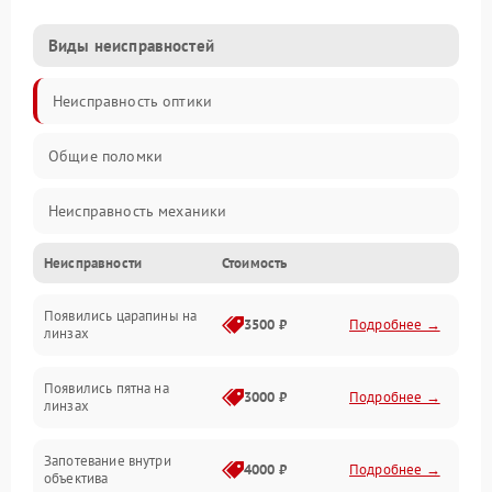
Виды неисправностей
Неисправность оптики
Общие поломки
Неисправность механики
Неисправности
Стоимость
Неисправность электроники (если объектив с мотором/
стабилизатором)
Появились царапины на
3500 ₽
Подробнее →
линзах
Прочие неисправности
Появились пятна на
3000 ₽
Подробнее →
линзах
Запотевание внутри
4000 ₽
Подробнее →
объектива