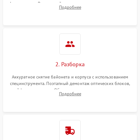
фокусировки. Визуальный осмотр линз на наличие царапин,
Подробнее
грибка, пыли и оценка состояния контактов байонета.
2. Разборка
Аккуратное снятие байонета и корпуса с использованием
специнструмента. Поэтапный демонтаж оптических блоков,
шлейфов и приводов. Обязательная маркировка положения
Подробнее
линзовых групп для сохранения заводской центровки при
сборке.