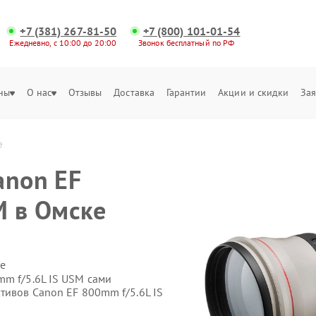
+7 (381) 267-81-50
+7 (800) 101-01-54
Ежедневно, с 10:00 до 20:00
Звонок бесплатный по РФ
ны
О нас
Отзывы
Доставка
Гарантии
Акции и скидки
Зая
е
anon EF
M в Омске
е
mm f/5.6L IS USM сами
тивов Canon EF 800mm f/5.6L IS