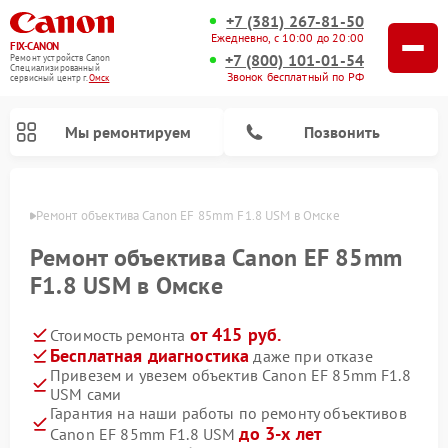
+7 (381) 267-81-50
Ежедневно, с 10:00 до 20:00
FIX-CANON
+7 (800) 101-01-54
Ремонт устройств Canon
Специализированный
Звонок бесплатный по РФ
cервисный центр г.
Омск
Мы ремонтируем
Позвонить
Омске
Ремонт объектива Canon EF 85mm F1.8 USM в Омске
Ремонт объектива Canon EF 85mm
F1.8 USM в Омске
от 415 руб.
Стоимость ремонта
Бесплатная диагностика
даже при отказе
Привезем и увезем объектив Canon EF 85mm F1.8
USM сами
Ремонт цифровых биноклей Canon
Гарантия на наши работы по ремонту объективов
до 3-х лет
Canon EF 85mm F1.8 USM