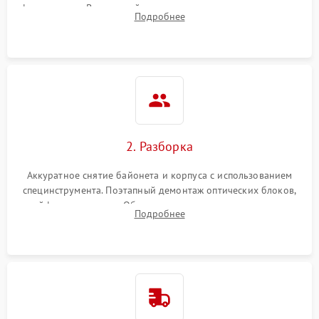
фокусировки. Визуальный осмотр линз на наличие царапин,
Подробнее
грибка, пыли и оценка состояния контактов байонета.
2. Разборка
Аккуратное снятие байонета и корпуса с использованием
специнструмента. Поэтапный демонтаж оптических блоков,
шлейфов и приводов. Обязательная маркировка положения
Подробнее
линзовых групп для сохранения заводской центровки при
сборке.