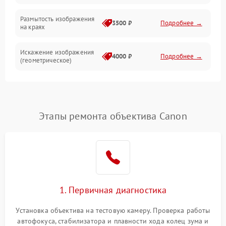
Размытость изображения
3500 ₽
Подробнее →
на краях
Искажение изображения
4000 ₽
Подробнее →
(геометрическое)
Появление бликов или
3500 ₽
Подробнее →
ореолов
Этапы ремонта объектива Canon
Проблемы с резкостью
при всех фокусных
4500 ₽
Подробнее →
расстояниях
1. Первичная диагностика
Установка объектива на тестовую камеру. Проверка работы
автофокуса, стабилизатора и плавности хода колец зума и