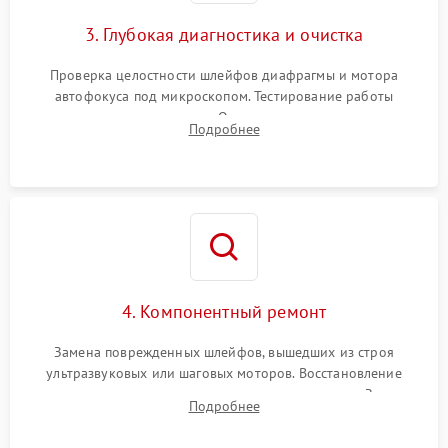
3. Глубокая диагностика и очистка
Проверка целостности шлейфов диафрагмы и мотора
автофокуса под микроскопом. Тестирование работы
электромагнитного привода. Очистка оптических элементов
Подробнее
от пыли, следов влаги и грибка спецрастворами без
повреждения просветления.
4. Компонентный ремонт
Замена поврежденных шлейфов, вышедших из строя
ультразвуковых или шаговых моторов. Восстановление
геометрии направляющих при заклинивании зума. Замена
Подробнее
неисправного блока диафрагмы, датчиков положения или
поврежденных линз.