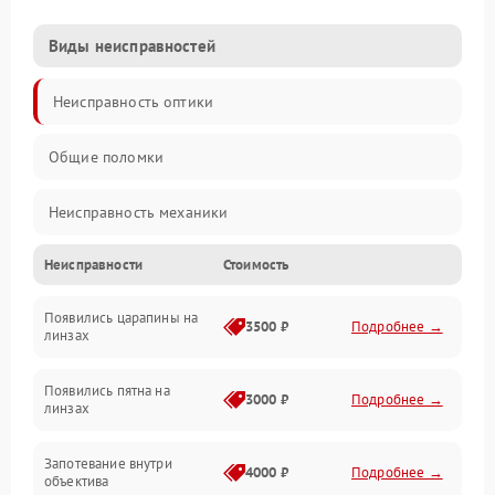
Виды неисправностей
Неисправность оптики
Общие поломки
Неисправность механики
Неисправности
Стоимость
Неисправность электроники (если объектив с мотором/
стабилизатором)
Появились царапины на
3500 ₽
Подробнее →
линзах
Прочие неисправности
Появились пятна на
3000 ₽
Подробнее →
линзах
Запотевание внутри
4000 ₽
Подробнее →
объектива