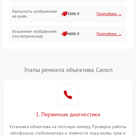
Размытость изображения
3500 ₽
Подробнее →
на краях
Искажение изображения
4000 ₽
Подробнее →
(геометрическое)
Появление бликов или
3500 ₽
Подробнее →
ореолов
Этапы ремонта объектива Canon
Проблемы с резкостью
при всех фокусных
4500 ₽
Подробнее →
расстояниях
1. Первичная диагностика
Установка объектива на тестовую камеру. Проверка работы
автофокуса, стабилизатора и плавности хода колец зума и