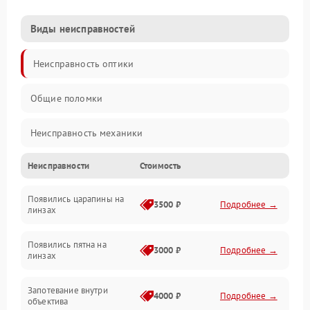
Виды неисправностей
Неисправность оптики
Общие поломки
Неисправность механики
Неисправности
Стоимость
Неисправность электроники (если объектив с мотором/
стабилизатором)
Появились царапины на
3500 ₽
Подробнее →
линзах
Прочие неисправности
Появились пятна на
3000 ₽
Подробнее →
линзах
Запотевание внутри
4000 ₽
Подробнее →
объектива