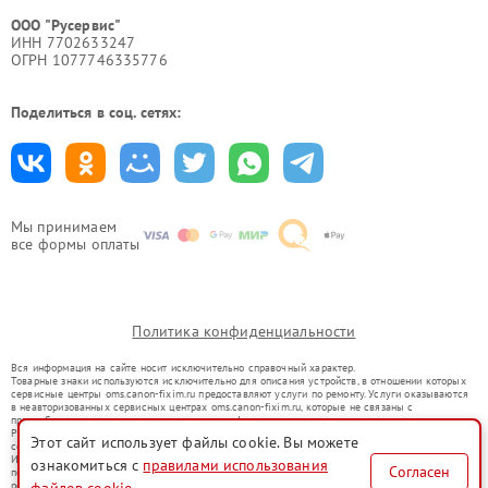
ООО "Русервис"
ИНН 7702633247
ОГРН 1077746335776
Поделиться в соц. сетях:
Мы принимаем
все формы оплаты
Политика конфиденциальности
Вся информация на сайте носит исключительно справочный характер.
Товарные знаки используются исключительно для описания устройств, в отношении которых
сервисные центры oms.canon-fixim.ru предоставляют услуги по ремонту. Услуги оказываются
в неавторизованных сервисных центрах oms.canon-fixim.ru, которые не связаны с
правообладателями товарных знаков или их официальными представителями.
Ремонт осуществляется для устройств, уже введенных в гражданский оборот в соответствии
Этот сайт использует файлы cookie. Вы можете
со статьей 1487 ГК РФ.
Использование товарных знаков не преследует цели индивидуализации услуг или введения
ознакомиться с
правилами использования
Согласен
потребителей в заблуждение, а служит для информирования о предоставляемых услугах по
ремонту техники указанных брендов.