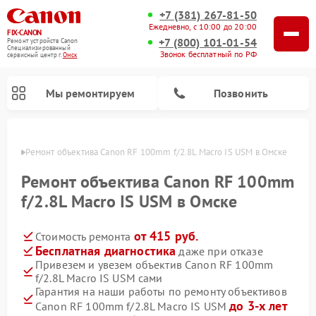
+7 (381) 267-81-50
Ежедневно, с 10:00 до 20:00
FIX-CANON
+7 (800) 101-01-54
Ремонт устройств Canon
Специализированный
Звонок бесплатный по РФ
cервисный центр г.
Омск
Мы ремонтируем
Позвонить
Омске
Ремонт объектива Canon RF 100mm f/2.8L Macro IS USM в Омске
Ремонт объектива Canon RF 100mm
f/2.8L Macro IS USM в Омске
от 415 руб.
Стоимость ремонта
Бесплатная диагностика
даже при отказе
Привезем и увезем объектив Canon RF 100mm
f/2.8L Macro IS USM сами
Ремонт цифровых биноклей Canon
Гарантия на наши работы по ремонту объективов
до 3-х лет
Canon RF 100mm f/2.8L Macro IS USM