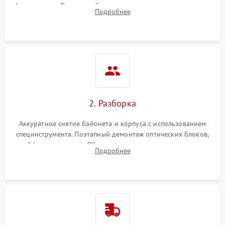
фокусировки. Визуальный осмотр линз на наличие царапин,
Подробнее
грибка, пыли и оценка состояния контактов байонета.
2. Разборка
Аккуратное снятие байонета и корпуса с использованием
специнструмента. Поэтапный демонтаж оптических блоков,
шлейфов и приводов. Обязательная маркировка положения
Подробнее
линзовых групп для сохранения заводской центровки при
сборке.