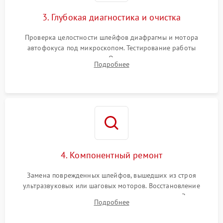
3. Глубокая диагностика и очистка
Проверка целостности шлейфов диафрагмы и мотора
автофокуса под микроскопом. Тестирование работы
электромагнитного привода. Очистка оптических элементов
Подробнее
от пыли, следов влаги и грибка спецрастворами без
повреждения просветления.
4. Компонентный ремонт
Замена поврежденных шлейфов, вышедших из строя
ультразвуковых или шаговых моторов. Восстановление
геометрии направляющих при заклинивании зума. Замена
Подробнее
неисправного блока диафрагмы, датчиков положения или
поврежденных линз.