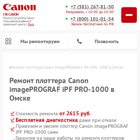
+7 (381) 267-81-50
Ежедневно, с 10:00 до 20:00
FIX-CANON
+7 (800) 101-01-54
Ремонт устройств Canon
Специализированный
Звонок бесплатный по РФ
cервисный центр г.
Омск
Мы ремонтируем
Позвонить
Омске
Ремонт плоттера Canon imagePROGRAF iPF PRO-1000 в Омске
Ремонт плоттера Canon
imagePROGRAF iPF PRO-1000 в
Омске
от 2615 руб.
Стоимость ремонта
Бесплатная диагностика
даже при отказе
Привезем и увезем плоттер Canon imagePROGRAF
Ремонт цифровых биноклей Canon
iPF PRO-1000 сами
Гарантия на наши работы по ремонту плоттеров