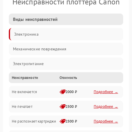
Неисправности плоттера Canon
Виды неисправностей
Электроника
Механические повреждения
Электропитание
Неисправности
Стоимость
Работа системы
Не включается
2000 ₽
Подробнее →
Механика
Не печатает
2500 ₽
Подробнее →
Оптика
Не распознает картриджи
2500 ₽
Подробнее →
Программное обеспечение