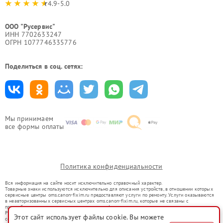
4.9-5.0
ООО "Русервис"
ИНН 7702633247
ОГРН 1077746335776
Поделиться в соц. сетях:
Мы принимаем
все формы оплаты
Политика конфиденциальности
Вся информация на сайте носит исключительно справочный характер.
Товарные знаки используются исключительно для описания устройств, в отношении которых
сервисные центры oms.canon-fixim.ru предоставляют услуги по ремонту. Услуги оказываются
в неавторизованных сервисных центрах oms.canon-fixim.ru, которые не связаны с
правообладателями товарных знаков или их официальными представителями.
Ремонт осуществляется для устройств, уже введенных в гражданский оборот в соответствии
Этот сайт использует файлы cookie. Вы можете
со статьей 1487 ГК РФ.