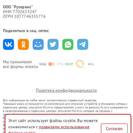
ООО "Русервис"
ИНН 7702633247
ОГРН 1077746335776
Поделиться в соц. сетях:
Мы принимаем
все формы оплаты
Политика конфиденциальности
Вся информация на сайте носит исключительно справочный характер.
Товарные знаки используются исключительно для описания устройств, в отношении которых
сервисные центры oms.canon-fixim.ru предоставляют услуги по ремонту. Услуги оказываются
в неавторизованных сервисных центрах oms.canon-fixim.ru, которые не связаны с
правообладателями товарных знаков или их официальными представителями.
Ремонт осуществляется для устройств, уже введенных в гражданский оборот в соответствии
Этот сайт использует файлы cookie. Вы можете
со статьей 1487 ГК РФ.
Использование товарных знаков не преследует цели индивидуализации услуг или введения
ознакомиться с
правилами использования
Согласен
потребителей в заблуждение, а служит для информирования о предоставляемых услугах по
ремонту техники указанных брендов.