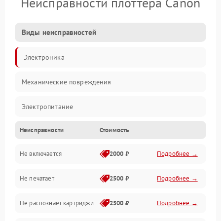
Неисправности плоттера Canon
Виды неисправностей
Электроника
Механические повреждения
Электропитание
Неисправности
Стоимость
Работа системы
Не включается
2000 ₽
Подробнее →
Механика
Не печатает
2500 ₽
Подробнее →
Оптика
Не распознает картриджи
2500 ₽
Подробнее →
Программное обеспечение