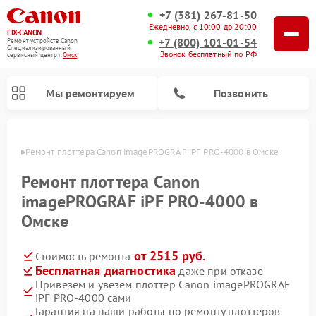
+7 (381) 267-81-50
Ежедневно, с 10:00 до 20:00
FIX-CANON
+7 (800) 101-01-54
Ремонт устройств Canon
Специализированный
Звонок бесплатный по РФ
cервисный центр г.
Омск
Мы ремонтируем
Позвонить
Омске
Ремонт плоттера Canon imagePROGRAF iPF PRO-4000 в Омске
Ремонт плоттера Canon
imagePROGRAF iPF PRO-4000 в
Омске
от 2515 руб.
Стоимость ремонта
Бесплатная диагностика
даже при отказе
Привезем и увезем плоттер Canon imagePROGRAF
Ремонт цифровых биноклей Canon
iPF PRO-4000 сами
Гарантия на наши работы по ремонту плоттеров