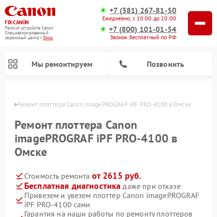
+7 (381) 267-81-50
Ежедневно, с 10:00 до 20:00
FIX-CANON
+7 (800) 101-01-54
Ремонт устройств Canon
Специализированный
Звонок бесплатный по РФ
cервисный центр г.
Омск
Мы ремонтируем
Позвонить
Омске
Ремонт плоттера Canon imagePROGRAF iPF PRO-4100 в Омске
Ремонт плоттера Canon
imagePROGRAF iPF PRO-4100 в
Омске
от 2615 руб.
Стоимость ремонта
Бесплатная диагностика
даже при отказе
Привезем и увезем плоттер Canon imagePROGRAF
Ремонт цифровых биноклей Canon
iPF PRO-4100 сами
Гарантия на наши работы по ремонту плоттеров