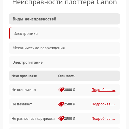
Неисправности плоттера Canon
Виды неисправностей
Электроника
Механические повреждения
Электропитание
Неисправности
Стоимость
Работа системы
Не включается
2000 ₽
Подробнее →
Механика
Не печатает
2500 ₽
Подробнее →
Оптика
Не распознает картриджи
2500 ₽
Подробнее →
Программное обеспечение