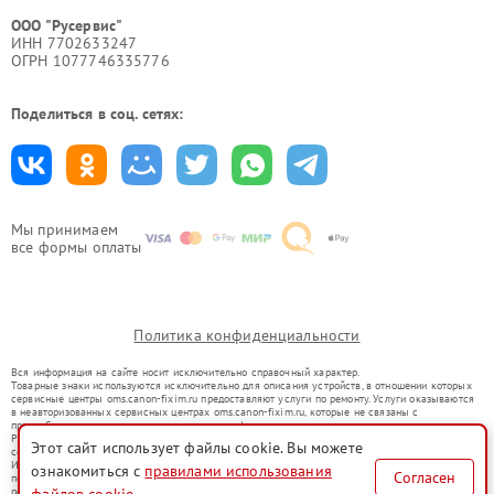
ООО "Русервис"
ИНН 7702633247
ОГРН 1077746335776
Поделиться в соц. сетях:
Мы принимаем
все формы оплаты
Политика конфиденциальности
Вся информация на сайте носит исключительно справочный характер.
Товарные знаки используются исключительно для описания устройств, в отношении которых
сервисные центры oms.canon-fixim.ru предоставляют услуги по ремонту. Услуги оказываются
в неавторизованных сервисных центрах oms.canon-fixim.ru, которые не связаны с
правообладателями товарных знаков или их официальными представителями.
Ремонт осуществляется для устройств, уже введенных в гражданский оборот в соответствии
Этот сайт использует файлы cookie. Вы можете
со статьей 1487 ГК РФ.
Использование товарных знаков не преследует цели индивидуализации услуг или введения
ознакомиться с
правилами использования
Согласен
потребителей в заблуждение, а служит для информирования о предоставляемых услугах по
ремонту техники указанных брендов.