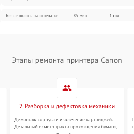
Белые полосы на отпечатке
85 мин
1 год
Чёрный фон на листе
85 мин
1 год
Перекос изображения
80 мин
1 год
Этапы ремонта принтера Canon
2. Разборка и дефектовка механики
Демонтаж корпуса и извлечение картриджей.
Детальный осмотр тракта прохождения бумаги,
шестерней привода, роликов захвата и узла