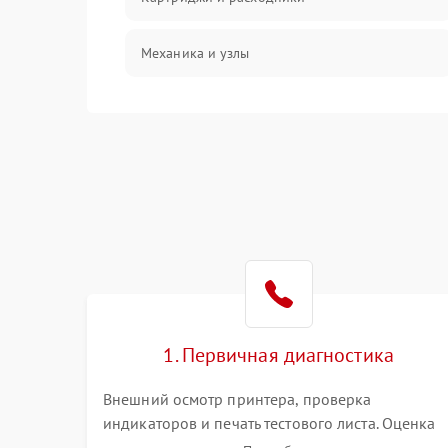
Механика и узлы
Подключение и интерфейсы
Панель управления и индикация
Режим работы
Питание и запуск
Изображение
1. Первичная диагностика
Внешний осмотр принтера, проверка
индикаторов и печать тестового листа. Оценка
работы механизма подачи бумаги, выявление