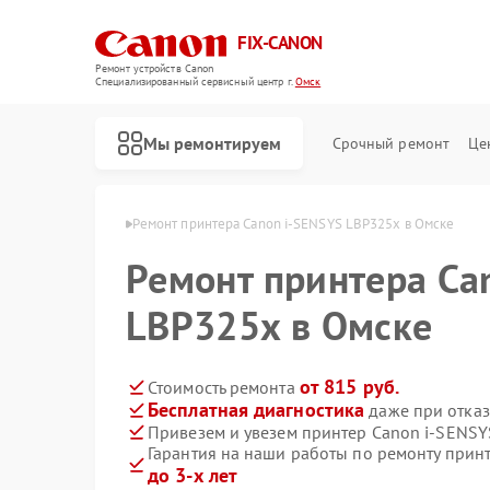
FIX-CANON
Ремонт устройств Canon
Специализированный cервисный центр г.
Омск
Мы ремонтируем
Срочный ремонт
Це
еров Canon в Омске
Ремонт принтера Canon i-SENSYS LBP325x в Омске
Ремонт принтера Ca
LBP325x в Омске
от 815 руб.
Стоимость ремонта
Бесплатная диагностика
даже при отказ
Привезем и увезем принтер Canon i-SENSY
Гарантия на наши работы по ремонту прин
до 3-х лет
Ремонт цифровых биноклей Canon