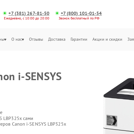
+7 (381) 267-81-50
+7 (800) 101-01-54
Ежедневно, с 10:00 до 20:00
Звонок бесплатный по РФ
ны
О нас
Отзывы
Доставка
Гарантии
Акции и скидки
Зая
non i-SENSYS
е
S LBP325x сами
теров Canon i-SENSYS LBP325x