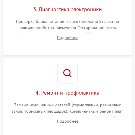
3. Диагностика электроники
Проверка блока питания и высоковольтной платы на
наличие пробитых элементов. Тестирование платы
форматирования, целостности шлейфов, контактов
Подробнее
картриджа и оптопар (датчиков прохождения и наличия
бумаги).
4. Ремонт и профилактика
Замена изношенных деталей (термопленки, резиновых
валов, тормозных площадок). Компонентный ремонт плат.
Тщательная очистка тракта печати, контактов и линз блока
Подробнее
лазера (LSU) от просыпанного тонера и пыли.