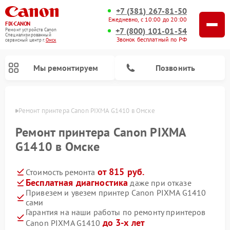
+7 (381) 267-81-50
Ежедневно, с 10:00 до 20:00
FIX-CANON
+7 (800) 101-01-54
Ремонт устройств Canon
Специализированный
Звонок бесплатный по РФ
cервисный центр г.
Омск
Мы ремонтируем
Позвонить
Омске
Ремонт принтера Canon PIXMA G1410 в Омске
Ремонт принтера Canon PIXMA
G1410 в Омске
от 815 руб.
Стоимость ремонта
Бесплатная диагностика
даже при отказе
Привезем и увезем принтер Canon PIXMA G1410
сами
Ремонт цифровых биноклей Canon
Гарантия на наши работы по ремонту принтеров
до 3-х лет
Canon PIXMA G1410