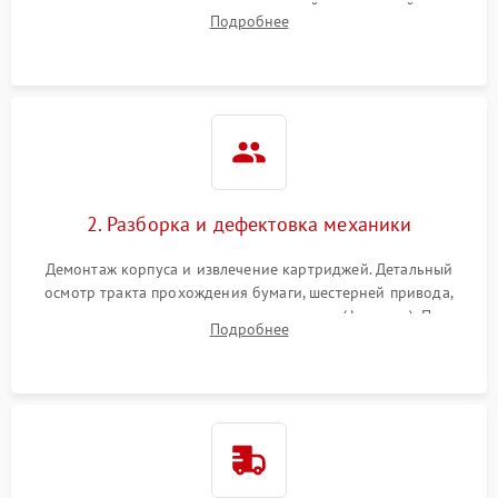
выявление посторонних шумов, замятий и первичный анализ
Подробнее
дефектов печати (полосы, фон, пробелы).
2. Разборка и дефектовка механики
Демонтаж корпуса и извлечение картриджей. Детальный
осмотр тракта прохождения бумаги, шестерней привода,
роликов захвата и узла термозакрепления (фьюзера). Поиск
Подробнее
физического износа и повреждений деталей.