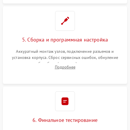
5. Сборка и программная настройка
Аккуратный монтаж узлов, подключение разъемов и
установка корпуса. Сброс сервисных ошибок, обнуление
счетчиков абсорбера (памперса) или узла переноса,
Подробнее
обновление прошивки и программная калибровка аппарата.
6. Финальное тестирование