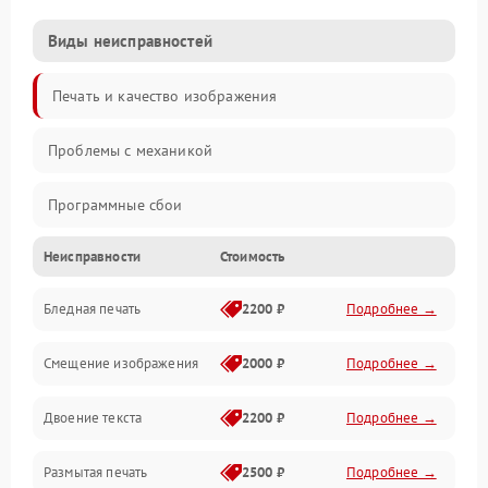
Виды неисправностей
Печать и качество изображения
Проблемы с механикой
Программные сбои
Неисправности
Стоимость
Программные ошибки
Бледная печать
2200 ₽
Подробнее →
Картриджи и расходники
Смещение изображения
2000 ₽
Подробнее →
Механика и узлы
Двоение текста
2200 ₽
Подробнее →
Подключение и интерфейсы
Размытая печать
2500 ₽
Подробнее →
Панель управления и индикация