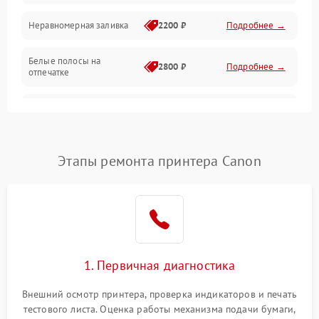
Неравномерная заливка
2200 ₽
Подробнее →
Режим работы
Белые полосы на
Питание и запуск
2800 ₽
Подробнее →
отпечатке
Изображение
Чёрный фон на листе
3000 ₽
Подробнее →
Перекос изображения
2000 ₽
Подробнее →
Этапы ремонта принтера Canon
1. Первичная диагностика
Внешний осмотр принтера, проверка индикаторов и печать
тестового листа. Оценка работы механизма подачи бумаги,