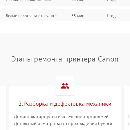
Белые полосы на отпечатке
85 мин
1 год
Чёрный фон на листе
85 мин
1 год
Перекос изображения
80 мин
1 год
Этапы ремонта принтера Canon
2. Разборка и дефектовка механики
Демонтаж корпуса и извлечение картриджей.
Детальный осмотр тракта прохождения бумаги,