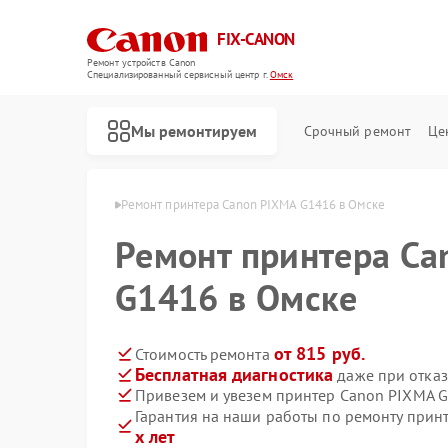
FIX-CANON
Ремонт устройств Canon
Специализированный cервисный центр г.
Омск
Мы ремонтируем
Срочный ремонт
Це
еров Canon в Омске
Ремонт принтера Canon PIXMA G1416 в Омске
Ремонт принтера Ca
G1416 в Омске
от 815 руб.
Стоимость ремонта
Бесплатная диагностика
даже при отказ
Привезем и увезем принтер Canon PIXMA 
Гарантия на наши работы по ремонту при
х лет
Ремонт цифровых биноклей Canon