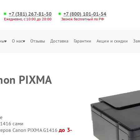
+7 (381) 267-81-50
+7 (800) 101-01-54
Ежедневно, с 10:00 до 20:00
Звонок бесплатный по РФ
ны
О нас
Отзывы
Доставка
Гарантии
Акции и скидки
Зая
non PIXMA
е
G1416 сами
до 3-
нтеров Canon PIXMA G1416