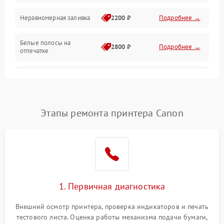
Неравномерная заливка
2200 ₽
Подробнее →
Режим работы
Белые полосы на
Питание и запуск
2800 ₽
Подробнее →
отпечатке
Изображение
Чёрный фон на листе
3000 ₽
Подробнее →
Перекос изображения
2000 ₽
Подробнее →
Этапы ремонта принтера Canon
1. Первичная диагностика
Внешний осмотр принтера, проверка индикаторов и печать
тестового листа. Оценка работы механизма подачи бумаги,