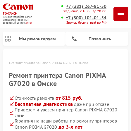
+7 (381) 267-81-50
Ежедневно, с 10:00 до 20:00
FIX-CANON
+7 (800) 101-01-54
Ремонт устройств Canon
Специализированный
Звонок бесплатный по РФ
cервисный центр г.
Омск
Мы ремонтируем
Позвонить
Омске
Ремонт принтера Canon PIXMA G7020 в Омске
Ремонт принтера Canon PIXMA
G7020 в Омске
от 815 руб.
Стоимость ремонта
Бесплатная диагностика
даже при отказе
Привезем и увезем принтер Canon PIXMA G7020
сами
Ремонт цифровых биноклей Canon
Гарантия на наши работы по ремонту принтеров
до 3-х лет
Canon PIXMA G7020