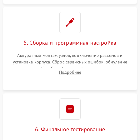
5. Сборка и программная настройка
Аккуратный монтаж узлов, подключение разъемов и
установка корпуса. Сброс сервисных ошибок, обнуление
счетчиков абсорбера (памперса) или узла переноса,
Подробнее
обновление прошивки и программная калибровка аппарата.
6. Финальное тестирование