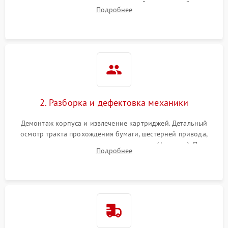
выявление посторонних шумов, замятий и первичный анализ
Подробнее
дефектов печати (полосы, фон, пробелы).
2. Разборка и дефектовка механики
Демонтаж корпуса и извлечение картриджей. Детальный
осмотр тракта прохождения бумаги, шестерней привода,
роликов захвата и узла термозакрепления (фьюзера). Поиск
Подробнее
физического износа и повреждений деталей.