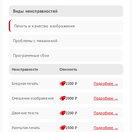
Виды неисправностей
Печать и качество изображения
Проблемы с механикой
Программные сбои
Неисправности
Стоимость
Программные ошибки
Бледная печать
2200 ₽
Подробнее →
Картриджи и расходники
Смещение изображения
2000 ₽
Подробнее →
Механика и узлы
Двоение текста
2200 ₽
Подробнее →
Подключение и интерфейсы
Размытая печать
2500 ₽
Подробнее →
Панель управления и индикация