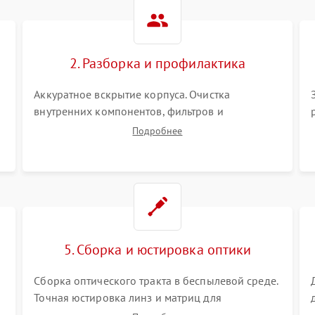
Не работает автоматическая
80 мин
1 год
коррекция трапеции (Keystone)
2. Разборка и профилактика
Проблемы с масштабированием
80 мин
1 год
изображения
Аккуратное вскрытие корпуса. Очистка
внутренних компонентов, фильтров и
вентиляторов от накопившейся пыли.
Подробнее
Визуальный осмотр блока питания, балласта
лампы и материнской платы на наличие
прогаров или вздутых элементов.
5. Сборка и юстировка оптики
Сборка оптического тракта в беспылевой среде.
Точная юстировка линз и матриц для
правильного сведения цветов и устранения