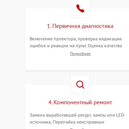
1. Первичная диагностика
Включение проектора, проверка индикации
ошибок и реакции на пульт. Оценка качества
проекции, яркости лампы, наличия артефактов
Подробнее
(точки, пятна). Проверка работы системы
охлаждения по уровню шума вентиляторов.
4. Компонентный ремонт
Замена выработавшей ресурс лампы или LED-
источника. Перепайка неисправных
компонентов на платах. Замена DMD-чипа при