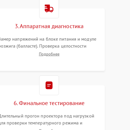
3000 ₽
Подробнее →
3. Аппаратная диагностика
3500 ₽
Подробнее →
Замер напряжений на блоке питания и модуле
розжига (балласте). Проверка целостности
цветового колеса (DLP) или поляризаторов (LCD).
Подробнее
Тестирование DMD-чипа, датчиков температуры
и оптопар с помощью мультиметра и
осциллографа.
6. Финальное тестирование
Длительный прогон проектора под нагрузкой
для проверки температурного режима и
отсутствия перегрева. Оценка фокуса,