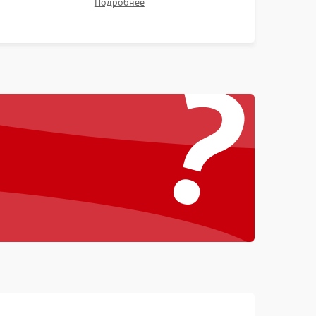
Подробнее
контрастности и цветопередачи на тестовых
таблицах. Проверка работы всех видеовходов и
?
кнопок управления.