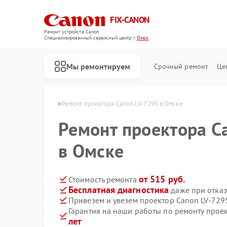
FIX-CANON
Ремонт устройств Canon
Специализированный cервисный центр г.
Омск
Мы ремонтируем
Срочный ремонт
Це
оров Canon в Омске
Ремонт проектора Canon LV-7295 в Омске
Ремонт проектора C
в Омске
от 515 руб.
Стоимость ремонта
Бесплатная диагностика
даже при отказ
Привезем и увезем проектор Canon LV-729
Гарантия на наши работы по ремонту прое
лет
Ремонт цифровых биноклей Canon