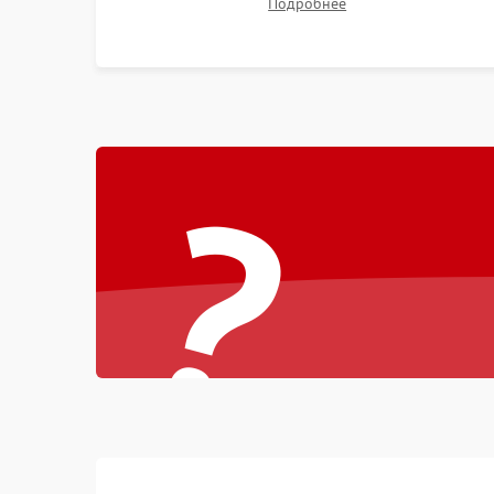
Подробнее
битых пикселях, установка нового цветового
колеса или восстановление сгоревших
поляризационных пленок.
?