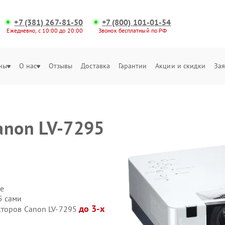
+7 (381) 267-81-50
+7 (800) 101-01-54
Ежедневно, с 10:00 до 20:00
Звонок бесплатный по РФ
ны
О нас
Отзывы
Доставка
Гарантии
Акции и скидки
Зая
anon LV-7295
е
5 сами
до 3-х
кторов Canon LV-7295