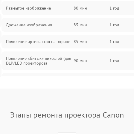
Размытое изображение
80 мин
1 год
Дрожание изображения
85 мин
1 год
Появление артефактов на экране
85 мин
1 год
Появление «битых» пикселей (для
90 мин
1 год
DLP/LED проекторов)
Залипание изображения (image
85 мин
1 год
retention)
Нестабильная яркость или
80 мин
1 год
контраст
Этапы ремонта проектора Canon
Неравномерная подсветка экрана
85 мин
1 год