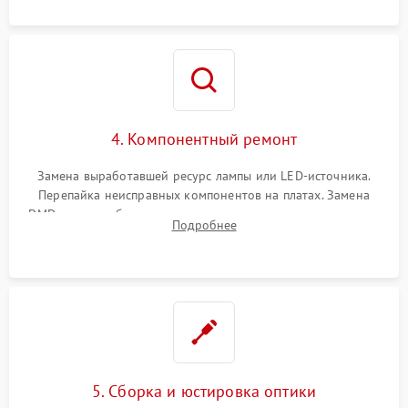
осциллографа.
4. Компонентный ремонт
Замена выработавшей ресурс лампы или LED-источника.
Перепайка неисправных компонентов на платах. Замена
DMD-чипа при битых пикселях, установка нового цветового
Подробнее
колеса или восстановление сгоревших поляризационных
пленок.
5. Сборка и юстировка оптики