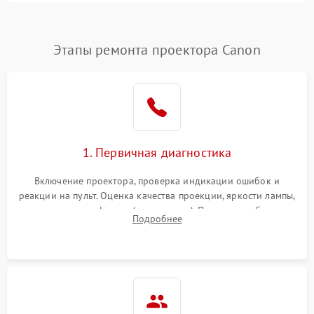
4500 ₽
Подробнее →
(image retention)
Нестабильная яркость или
Этапы ремонта проектора Canon
4000 ₽
Подробнее →
контраст
Неравномерная подсветка
4500 ₽
Подробнее →
экрана
Не работает
автоматическая коррекция
3000 ₽
Подробнее →
1. Первичная диагностика
трапеции (Keystone)
Включение проектора, проверка индикации ошибок и
Проблемы с
реакции на пульт. Оценка качества проекции, яркости лампы,
масштабированием
3500 ₽
Подробнее →
наличия артефактов (точки, пятна). Проверка работы
изображения
Подробнее
системы охлаждения по уровню шума вентиляторов.