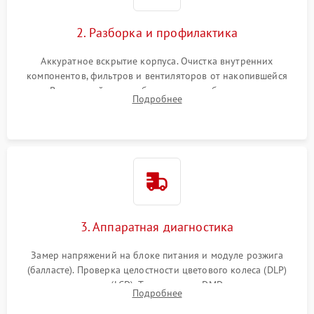
2. Разборка и профилактика
Аккуратное вскрытие корпуса. Очистка внутренних
компонентов, фильтров и вентиляторов от накопившейся
пыли. Визуальный осмотр блока питания, балласта лампы и
Подробнее
материнской платы на наличие прогаров или вздутых
элементов.
3. Аппаратная диагностика
Замер напряжений на блоке питания и модуле розжига
(балласте). Проверка целостности цветового колеса (DLP)
или поляризаторов (LCD). Тестирование DMD-чипа, датчиков
Подробнее
температуры и оптопар с помощью мультиметра и