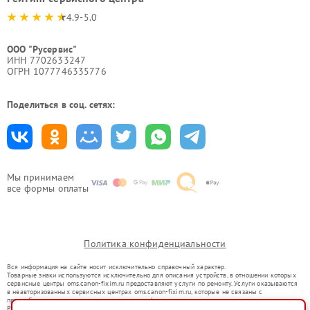
4.9-5.0
ООО "Русервис"
ИНН 7702633247
ОГРН 1077746335776
Поделиться в соц. сетях:
Мы принимаем
все формы оплаты
Политика конфиденциальности
Вся информация на сайте носит исключительно справочный характер.
Товарные знаки используются исключительно для описания устройств, в отношении которых
сервисные центры oms.canon-fixim.ru предоставляют услуги по ремонту. Услуги оказываются
в неавторизованных сервисных центрах oms.canon-fixim.ru, которые не связаны с
правообладателями товарных знаков или их официальными представителями.
Ремонт осуществляется для устройств, уже введенных в гражданский оборот в соответствии