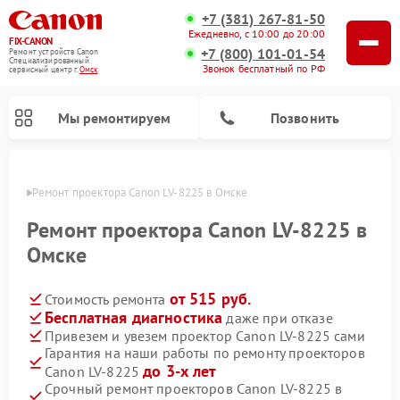
+7 (381) 267-81-50
Ежедневно, с 10:00 до 20:00
FIX-CANON
+7 (800) 101-01-54
Ремонт устройств Canon
Специализированный
Звонок бесплатный по РФ
cервисный центр г.
Омск
Мы ремонтируем
Позвонить
Омске
Ремонт проектора Canon LV-8225 в Омске
Ремонт проектора Canon LV-8225 в
Омске
от 515 руб.
Стоимость ремонта
Бесплатная диагностика
даже при отказе
Привезем и увезем проектор Canon LV-8225 сами
Гарантия на наши работы по ремонту проекторов
Ремонт цифровых биноклей Canon
до 3-х лет
Canon LV-8225
Срочный ремонт проекторов Canon LV-8225 в