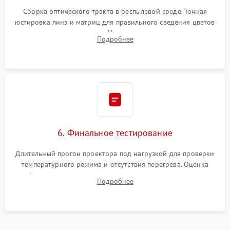
Сборка оптического тракта в беспылевой среде. Точная
юстировка линз и матриц для правильного сведения цветов
и устранения размытия. Надежное подключение всех
Подробнее
шлейфов, установка датчиков и закрытие корпуса
устройства.
6. Финальное тестирование
Длительный прогон проектора под нагрузкой для проверки
температурного режима и отсутствия перегрева. Оценка
фокуса, контрастности и цветопередачи на тестовых
Подробнее
таблицах. Проверка работы всех видеовходов и кнопок
управления.