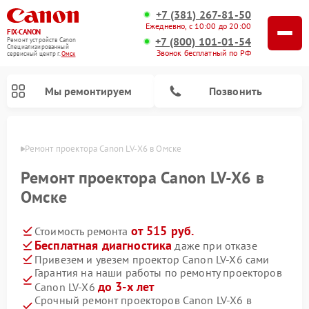
+7 (381) 267-81-50
Ежедневно, с 10:00 до 20:00
FIX-CANON
+7 (800) 101-01-54
Ремонт устройств Canon
Специализированный
Звонок бесплатный по РФ
cервисный центр г.
Омск
Мы ремонтируем
Позвонить
Омске
Ремонт проектора Canon LV-X6 в Омске
Ремонт проектора Canon LV-X6 в
Омске
от 515 руб.
Стоимость ремонта
Бесплатная диагностика
даже при отказе
Привезем и увезем проектор Canon LV-X6 сами
Гарантия на наши работы по ремонту проекторов
Ремонт цифровых биноклей Canon
до 3-х лет
Canon LV-X6
Срочный ремонт проекторов Canon LV-X6 в