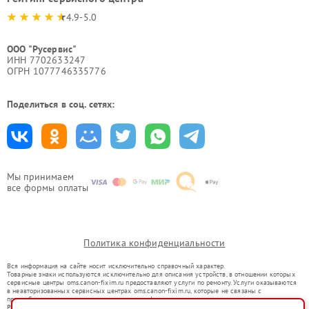
4.9-5.0
ООО "Русервис"
ИНН 7702633247
ОГРН 1077746335776
Поделиться в соц. сетях:
Мы принимаем
все формы оплаты
Политика конфиденциальности
Вся информация на сайте носит исключительно справочный характер.
Товарные знаки используются исключительно для описания устройств, в отношении которых
сервисные центры oms.canon-fixim.ru предоставляют услуги по ремонту. Услуги оказываются
в неавторизованных сервисных центрах oms.canon-fixim.ru, которые не связаны с
правообладателями товарных знаков или их официальными представителями.
Ремонт осуществляется для устройств, уже введенных в гражданский оборот в соответствии