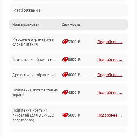
Изображение
Неисправности
Стоимость
Лампа подсветки
Мерцание экрана из-за
Неисправность управления и интерфейсов
3500 ₽
Подробнее →
блока питания
Прочие неисправности
Размытое изображение
3500 ₽
Подробнее →
Режим работы
Дрожание изображения
4000 ₽
Подробнее →
Неисправность звука
Появление артефактов на
4500 ₽
Подробнее →
экране
Появление «битых»
пикселей (для DLP/LED
5000 ₽
Подробнее →
проекторов)
Залипание изображения