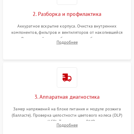
2. Разборка и профилактика
Аккуратное вскрытие корпуса. Очистка внутренних
компонентов, фильтров и вентиляторов от накопившейся
пыли. Визуальный осмотр блока питания, балласта лампы и
Подробнее
материнской платы на наличие прогаров или вздутых
элементов.
3. Аппаратная диагностика
Замер напряжений на блоке питания и модуле розжига
(балласте). Проверка целостности цветового колеса (DLP)
или поляризаторов (LCD). Тестирование DMD-чипа, датчиков
Подробнее
температуры и оптопар с помощью мультиметра и