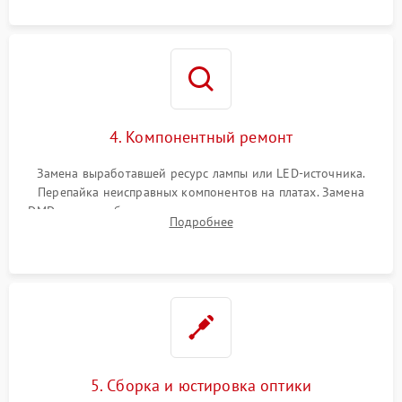
осциллографа.
4. Компонентный ремонт
Замена выработавшей ресурс лампы или LED-источника.
Перепайка неисправных компонентов на платах. Замена
DMD-чипа при битых пикселях, установка нового цветового
Подробнее
колеса или восстановление сгоревших поляризационных
пленок.
5. Сборка и юстировка оптики