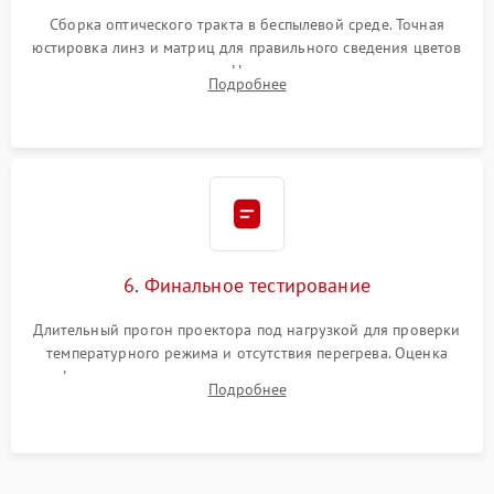
Сборка оптического тракта в беспылевой среде. Точная
юстировка линз и матриц для правильного сведения цветов
и устранения размытия. Надежное подключение всех
Подробнее
шлейфов, установка датчиков и закрытие корпуса
устройства.
6. Финальное тестирование
Длительный прогон проектора под нагрузкой для проверки
температурного режима и отсутствия перегрева. Оценка
фокуса, контрастности и цветопередачи на тестовых
Подробнее
таблицах. Проверка работы всех видеовходов и кнопок
управления.