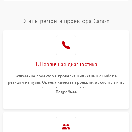
4500 ₽
Подробнее →
(image retention)
Нестабильная яркость или
Этапы ремонта проектора Canon
4000 ₽
Подробнее →
контраст
Неравномерная подсветка
4500 ₽
Подробнее →
экрана
Не работает
автоматическая коррекция
3000 ₽
Подробнее →
1. Первичная диагностика
трапеции (Keystone)
Включение проектора, проверка индикации ошибок и
Проблемы с
реакции на пульт. Оценка качества проекции, яркости лампы,
масштабированием
3500 ₽
Подробнее →
наличия артефактов (точки, пятна). Проверка работы
изображения
Подробнее
системы охлаждения по уровню шума вентиляторов.