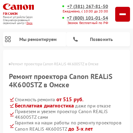
+7 (381) 267-81-50
Ежедневно, с 10:00 до 20:00
FIX-CANON
+7 (800) 101-01-54
Ремонт устройств Canon
Специализированный
Звонок бесплатный по РФ
cервисный центр г.
Омск
Мы ремонтируем
Позвонить
Омске
Ремонт проектора Canon REALiS 4K600STZ в Омске
Ремонт проектора Canon REALiS
4K600STZ в Омске
от 515 руб.
Стоимость ремонта
Бесплатная диагностика
даже при отказе
Привезем и увезем проектор Canon REALiS
4K600STZ сами
Ремонт цифровых биноклей Canon
Гарантия на наши работы по ремонту проекторов
до 3-х лет
Canon REALiS 4K600STZ