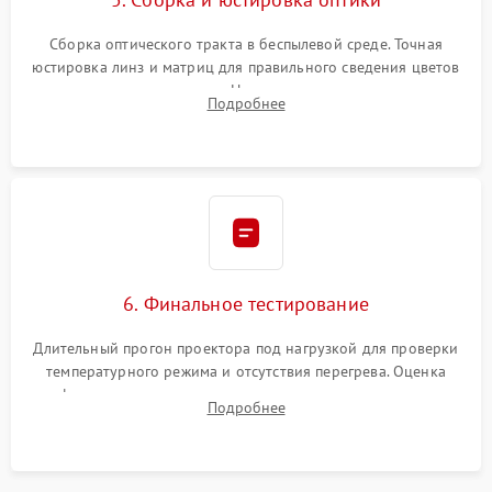
Сборка оптического тракта в беспылевой среде. Точная
юстировка линз и матриц для правильного сведения цветов
и устранения размытия. Надежное подключение всех
Подробнее
шлейфов, установка датчиков и закрытие корпуса
устройства.
6. Финальное тестирование
Длительный прогон проектора под нагрузкой для проверки
температурного режима и отсутствия перегрева. Оценка
фокуса, контрастности и цветопередачи на тестовых
Подробнее
таблицах. Проверка работы всех видеовходов и кнопок
управления.