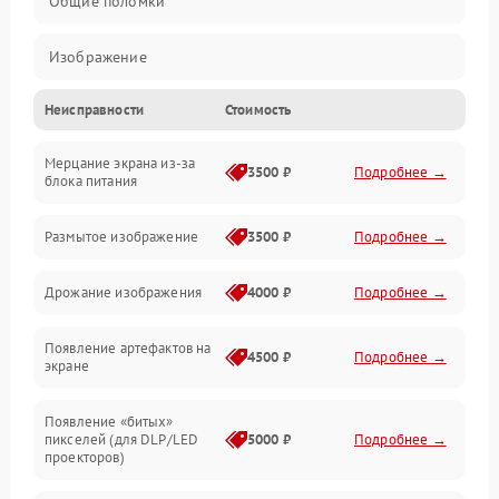
Общие поломки
Изображение
Неисправности
Стоимость
Лампа подсветки
Мерцание экрана из-за
Неисправность управления и интерфейсов
3500 ₽
Подробнее →
блока питания
Прочие неисправности
Размытое изображение
3500 ₽
Подробнее →
Режим работы
Дрожание изображения
4000 ₽
Подробнее →
Неисправность звука
Появление артефактов на
4500 ₽
Подробнее →
экране
Появление «битых»
пикселей (для DLP/LED
5000 ₽
Подробнее →
проекторов)