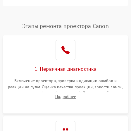
Залипание изображения
4500 ₽
Подробнее →
(image retention)
Нестабильная яркость или
Этапы ремонта проектора Canon
4000 ₽
Подробнее →
контраст
Неравномерная подсветка
4500 ₽
Подробнее →
экрана
Не работает
автоматическая коррекция
3000 ₽
Подробнее →
1. Первичная диагностика
трапеции (Keystone)
Включение проектора, проверка индикации ошибок и
Проблемы с
реакции на пульт. Оценка качества проекции, яркости лампы,
масштабированием
3500 ₽
Подробнее →
наличия артефактов (точки, пятна). Проверка работы
изображения
Подробнее
системы охлаждения по уровню шума вентиляторов.