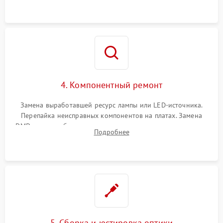
осциллографа.
4. Компонентный ремонт
Замена выработавшей ресурс лампы или LED-источника.
Перепайка неисправных компонентов на платах. Замена
DMD-чипа при битых пикселях, установка нового цветового
Подробнее
колеса или восстановление сгоревших поляризационных
пленок.
5. Сборка и юстировка оптики