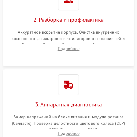
2. Разборка и профилактика
Аккуратное вскрытие корпуса. Очистка внутренних
компонентов, фильтров и вентиляторов от накопившейся
пыли. Визуальный осмотр блока питания, балласта лампы и
Подробнее
материнской платы на наличие прогаров или вздутых
элементов.
3. Аппаратная диагностика
Замер напряжений на блоке питания и модуле розжига
(балласте). Проверка целостности цветового колеса (DLP)
или поляризаторов (LCD). Тестирование DMD-чипа, датчиков
Подробнее
температуры и оптопар с помощью мультиметра и