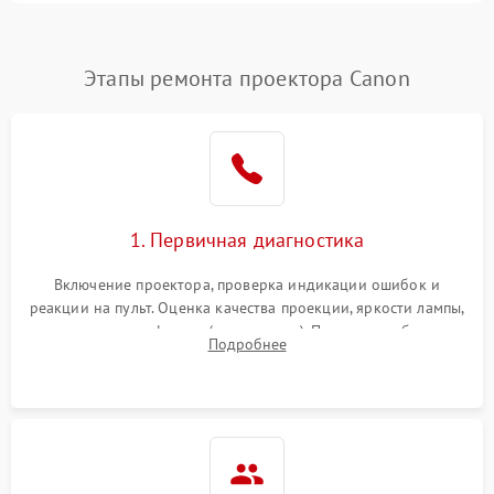
4500 ₽
Подробнее →
(image retention)
Нестабильная яркость или
Этапы ремонта проектора Canon
4000 ₽
Подробнее →
контраст
Неравномерная подсветка
4500 ₽
Подробнее →
экрана
Не работает
автоматическая коррекция
3000 ₽
Подробнее →
1. Первичная диагностика
трапеции (Keystone)
Включение проектора, проверка индикации ошибок и
Проблемы с
реакции на пульт. Оценка качества проекции, яркости лампы,
масштабированием
3500 ₽
Подробнее →
наличия артефактов (точки, пятна). Проверка работы
изображения
Подробнее
системы охлаждения по уровню шума вентиляторов.