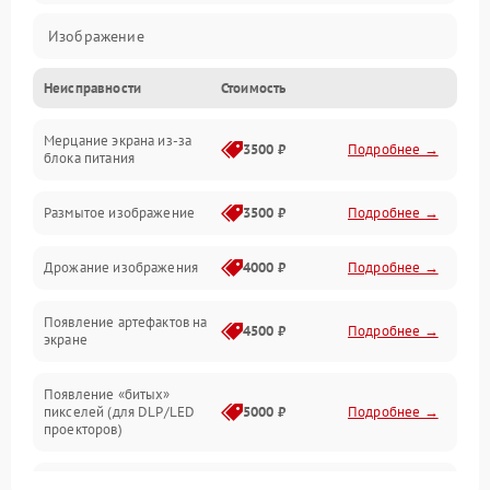
Изображение
Неисправности
Стоимость
Лампа подсветки
Мерцание экрана из-за
Неисправность управления и интерфейсов
3500 ₽
Подробнее →
блока питания
Прочие неисправности
Размытое изображение
3500 ₽
Подробнее →
Режим работы
Дрожание изображения
4000 ₽
Подробнее →
Неисправность звука
Появление артефактов на
4500 ₽
Подробнее →
экране
Появление «битых»
пикселей (для DLP/LED
5000 ₽
Подробнее →
проекторов)
Залипание изображения