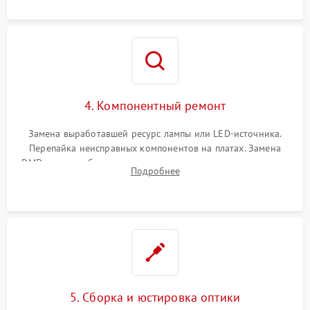
осциллографа.
4. Компонентный ремонт
Замена выработавшей ресурс лампы или LED-источника.
Перепайка неисправных компонентов на платах. Замена
DMD-чипа при битых пикселях, установка нового цветового
Подробнее
колеса или восстановление сгоревших поляризационных
пленок.
5. Сборка и юстировка оптики