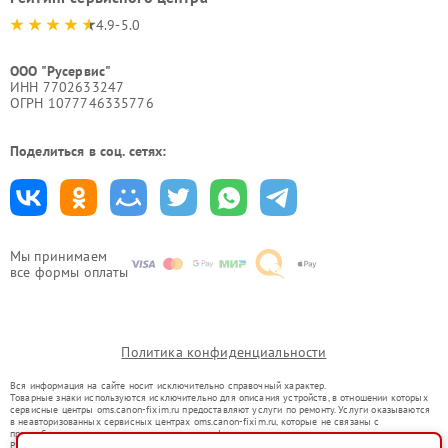
4.9-5.0
ООО "Русервис"
ИНН 7702633247
ОГРН 1077746335776
Поделиться в соц. сетях:
Мы принимаем
все формы оплаты
Политика конфиденциальности
Вся информация на сайте носит исключительно справочный характер.
Товарные знаки используются исключительно для описания устройств, в отношении которых
сервисные центры oms.canon-fixim.ru предоставляют услуги по ремонту. Услуги оказываются
в неавторизованных сервисных центрах oms.canon-fixim.ru, которые не связаны с
правообладателями товарных знаков или их официальными представителями.
Ремонт осуществляется для устройств, уже введенных в гражданский оборот в соответствии