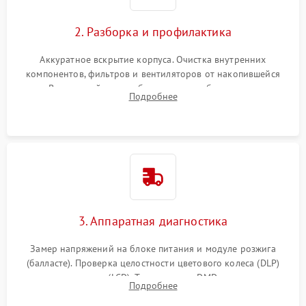
2. Разборка и профилактика
Аккуратное вскрытие корпуса. Очистка внутренних
компонентов, фильтров и вентиляторов от накопившейся
пыли. Визуальный осмотр блока питания, балласта лампы и
Подробнее
материнской платы на наличие прогаров или вздутых
элементов.
3. Аппаратная диагностика
Замер напряжений на блоке питания и модуле розжига
(балласте). Проверка целостности цветового колеса (DLP)
или поляризаторов (LCD). Тестирование DMD-чипа, датчиков
Подробнее
температуры и оптопар с помощью мультиметра и