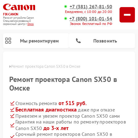
+7 (381) 267-81-50
Ежедневно, с 10:00 до 20:00
FIX-CANON
+7 (800) 101-01-54
Ремонт устройств Canon
Специализированный
Звонок бесплатный по РФ
cервисный центр г.
Омск
Мы ремонтируем
Позвонить
Омске
Ремонт проектора Canon SX50 в Омске
Ремонт проектора Canon SX50 в
Омске
от 515 руб.
Стоимость ремонта
Бесплатная диагностика
даже при отказе
Привезем и увезем проектор Canon SX50 сами
Гарантия на наши работы по ремонту проекторов
Ремонт цифровых биноклей Canon
до 3-х лет
Canon SX50
Срочный ремонт проекторов Canon SX50 в