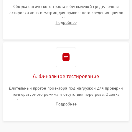
Сборка оптического тракта в беспылевой среде. Точная
юстировка линз и матриц для правильного сведения цветов
и устранения размытия. Надежное подключение всех
Подробнее
шлейфов, установка датчиков и закрытие корпуса
устройства.
6. Финальное тестирование
Длительный прогон проектора под нагрузкой для проверки
температурного режима и отсутствия перегрева. Оценка
фокуса, контрастности и цветопередачи на тестовых
Подробнее
таблицах. Проверка работы всех видеовходов и кнопок
управления.