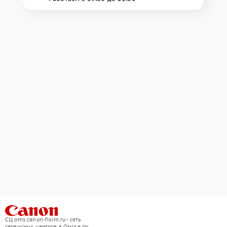
СЦ oms.canon-fixim.ru - сеть
сервисных центров в Омске по