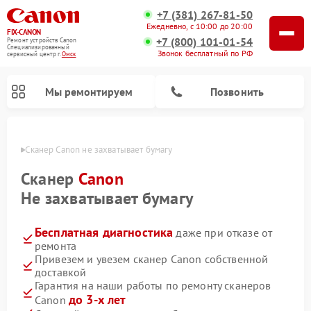
+7 (381) 267-81-50
Ежедневно, с 10:00 до 20:00
FIX-CANON
+7 (800) 101-01-54
Ремонт устройств Canon
Специализированный
Звонок бесплатный по РФ
cервисный центр г.
Омск
Мы ремонтируем
Позвонить
Омске
Сканер Canon не захватывает бумагу
Сканер
Canon
Не захватывает бумагу
Бесплатная диагностика
даже при отказе от
ремонта
Привезем и увезем сканер Canon собственной
доставкой
Ремонт цифровых биноклей Canon
Гарантия на наши работы по ремонту сканеров
до 3-х лет
Canon