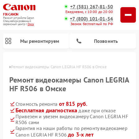
+7 (381) 267-81-50
Ежедневно, с 10:00 до 20:00
FIX-CANON
+7 (800) 101-01-54
Ремонт устройств Canon
Специализированный
Звонок бесплатный по РФ
cервисный центр г.
Омск
Мы ремонтируем
Позвонить
Омске
Ремонт видеокамеры Canon LEGRIA HF R506 в Омске
Ремонт видеокамеры Canon LEGRIA
HF R506 в Омске
от 815 руб.
Стоимость ремонта
Бесплатная диагностика
даже при отказе
Привезем и увезем видеокамеру Canon LEGRIA HF
R506 сами
Ремонт цифровых биноклей Canon
Гарантия на наши работы по ремонту видеокамер
до 3-х лет
Canon LEGRIA HF R506