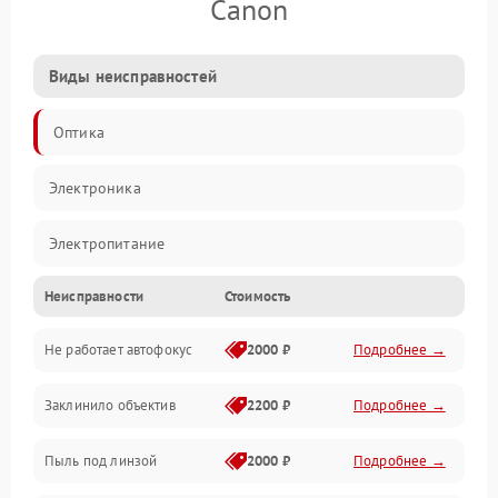
Canon
Виды неисправностей
Оптика
Электроника
Электропитание
Неисправности
Стоимость
Видео
Не работает автофокус
2000 ₽
Подробнее →
Хранение данных
Заклинило объектив
2200 ₽
Подробнее →
Программное обеспечение
Пыль под линзой
2000 ₽
Подробнее →
Механические повреждения