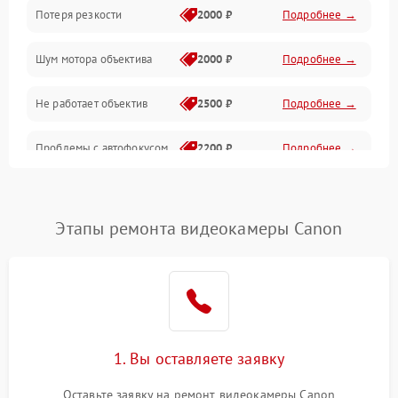
Потеря резкости
2000 ₽
Подробнее →
Аудио
Шум мотора объектива
2000 ₽
Подробнее →
Не работает объектив
2500 ₽
Подробнее →
Проблемы с автофокусом
2200 ₽
Подробнее →
Не открывается крышка
1000 ₽
Подробнее →
объектива
Этапы ремонта видеокамеры Canon
Плохое качество
2500 ₽
Подробнее →
изображения
Не работает зум
2200 ₽
Подробнее →
Не работает стабилизация
1. Вы оставляете заявку
2300 ₽
Подробнее →
изображения
Оставьте заявку на ремонт видеокамеры Canon