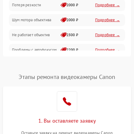
Потеря резкости
2000 ₽
Подробнее →
Аудио
Шум мотора объектива
2000 ₽
Подробнее →
Не работает объектив
2500 ₽
Подробнее →
Проблемы с автофокусом
2200 ₽
Подробнее →
Не открывается крышка
1000 ₽
Подробнее →
объектива
Этапы ремонта видеокамеры Canon
Плохое качество
2500 ₽
Подробнее →
изображения
Не работает зум
2200 ₽
Подробнее →
Не работает стабилизация
1. Вы оставляете заявку
2300 ₽
Подробнее →
изображения
Оставьте заявку на ремонт видеокамеры Canon