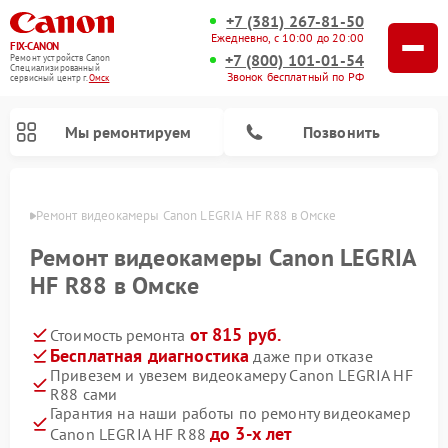
+7 (381) 267-81-50
Ежедневно, с 10:00 до 20:00
FIX-CANON
+7 (800) 101-01-54
Ремонт устройств Canon
Специализированный
Звонок бесплатный по РФ
cервисный центр г.
Омск
Мы ремонтируем
Позвонить
Омске
Ремонт видеокамеры Canon LEGRIA HF R88 в Омске
Ремонт видеокамеры Canon LEGRIA
HF R88 в Омске
от 815 руб.
Стоимость ремонта
Бесплатная диагностика
даже при отказе
Привезем и увезем видеокамеру Canon LEGRIA HF
R88 сами
Ремонт цифровых биноклей Canon
Гарантия на наши работы по ремонту видеокамер
до 3-х лет
Canon LEGRIA HF R88