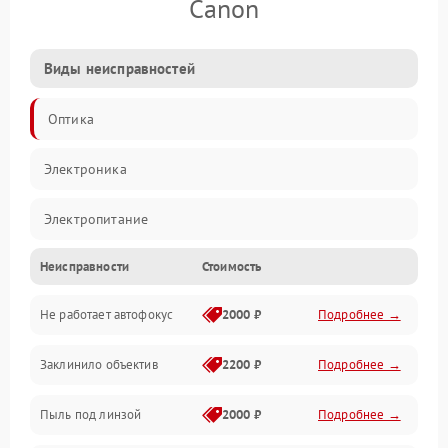
Canon
Виды неисправностей
Оптика
Электроника
Электропитание
Неисправности
Стоимость
Видео
Не работает автофокус
2000 ₽
Подробнее →
Хранение данных
Заклинило объектив
2200 ₽
Подробнее →
Программное обеспечение
Пыль под линзой
2000 ₽
Подробнее →
Механические повреждения