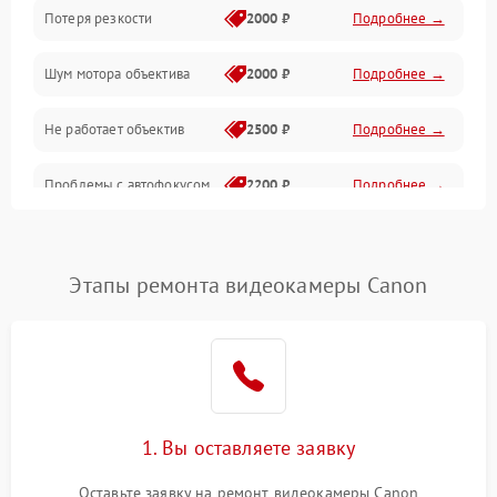
Потеря резкости
2000 ₽
Подробнее →
Аудио
Шум мотора объектива
2000 ₽
Подробнее →
Не работает объектив
2500 ₽
Подробнее →
Проблемы с автофокусом
2200 ₽
Подробнее →
Не открывается крышка
1000 ₽
Подробнее →
объектива
Этапы ремонта видеокамеры Canon
Плохое качество
2500 ₽
Подробнее →
изображения
Не работает зум
2200 ₽
Подробнее →
Не работает стабилизация
1. Вы оставляете заявку
2300 ₽
Подробнее →
изображения
Оставьте заявку на ремонт видеокамеры Canon