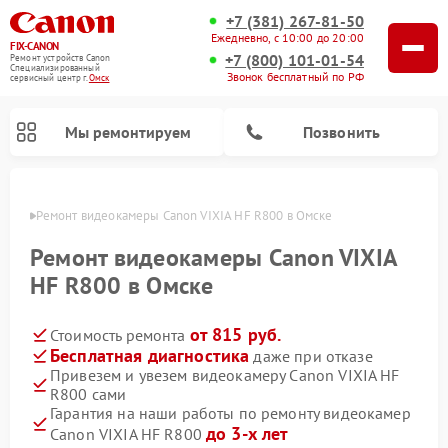
+7 (381) 267-81-50
Ежедневно, с 10:00 до 20:00
FIX-CANON
+7 (800) 101-01-54
Ремонт устройств Canon
Специализированный
Звонок бесплатный по РФ
cервисный центр г.
Омск
Мы ремонтируем
Позвонить
Омске
Ремонт видеокамеры Canon VIXIA HF R800 в Омске
Ремонт видеокамеры Canon VIXIA
HF R800 в Омске
от 815 руб.
Стоимость ремонта
Бесплатная диагностика
даже при отказе
Привезем и увезем видеокамеру Canon VIXIA HF
R800 сами
Ремонт цифровых биноклей Canon
Гарантия на наши работы по ремонту видеокамер
до 3-х лет
Canon VIXIA HF R800