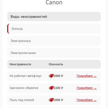
Canon
Виды неисправностей
Оптика
Электроника
Электропитание
Неисправности
Стоимость
Видео
Не работает автофокус
2000 ₽
Подробнее →
Хранение данных
Заклинило объектив
2200 ₽
Подробнее →
Программное обеспечение
Пыль под линзой
2000 ₽
Подробнее →
Механические повреждения