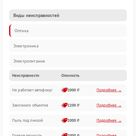
Виды неисправностей
Оптика
Электроника
Электропитание
Неисправности
Стоимость
Видео
Не работает автофокус
2000 ₽
Подробнее →
Хранение данных
Заклинило объектив
2200 ₽
Подробнее →
Программное обеспечение
Пыль под линзой
2000 ₽
Подробнее →
Механические повреждения
Потеря резкости
2000 ₽
Подробнее →