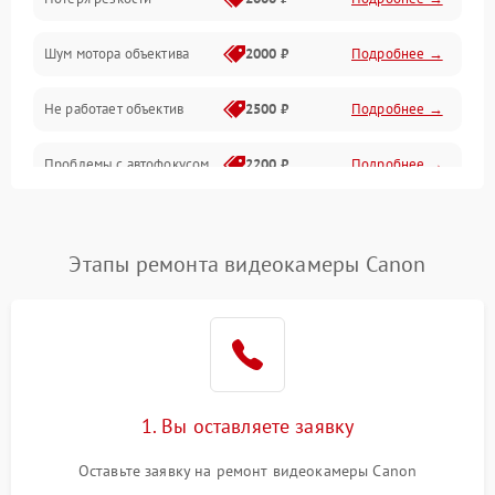
Аудио
Шум мотора объектива
2000 ₽
Подробнее →
Не работает объектив
2500 ₽
Подробнее →
Проблемы с автофокусом
2200 ₽
Подробнее →
Не открывается крышка
1000 ₽
Подробнее →
объектива
Этапы ремонта видеокамеры Canon
Плохое качество
2500 ₽
Подробнее →
изображения
Не работает зум
2200 ₽
Подробнее →
Не работает стабилизация
1. Вы оставляете заявку
2300 ₽
Подробнее →
изображения
Оставьте заявку на ремонт видеокамеры Canon