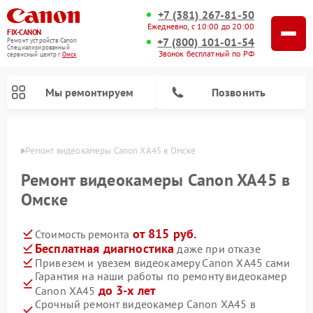
+7 (381) 267-81-50
Ежедневно, с 10:00 до 20:00
FIX-CANON
+7 (800) 101-01-54
Ремонт устройств Canon
Специализированный
Звонок бесплатный по РФ
cервисный центр г.
Омск
Мы ремонтируем
Позвонить
Омске
Ремонт видеокамеры Canon XA45 в Омске
Ремонт видеокамеры Canon XA45 в
Омске
от 815 руб.
Стоимость ремонта
Бесплатная диагностика
даже при отказе
Привезем и увезем видеокамеру Canon XA45 сами
Гарантия на наши работы по ремонту видеокамер
Ремонт цифровых биноклей Canon
до 3-х лет
Canon XA45
Срочный ремонт видеокамер Canon XA45 в