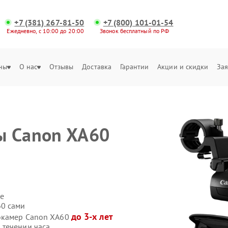
+7 (381) 267-81-50
+7 (800) 101-01-54
Ежедневно, с 10:00 до 20:00
Звонок бесплатный по РФ
ны
О нас
Отзывы
Доставка
Гарантии
Акции и скидки
Зая
ы Canon XA60
е
60 сами
до 3-х лет
еокамер Canon XA60
 течении часа