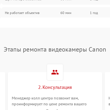
Не работает объектив
60 мин
1 год
Проблемы с автофокусом
60 мин
1 год
Не открывается крышка объектива
60 мин
1 год
Этапы ремонта видеокамеры Canon
Плохое качество изображения
60 мин
1 год
Не работает зум
60 мин
1 год
Не работает стабилизация
60 мин
1 год
изображения
2. Консультация
Менеджер колл центра позвонит вам,
проинформирует по цене ремонта вашего
видеокамеры а также ответит на все ваши