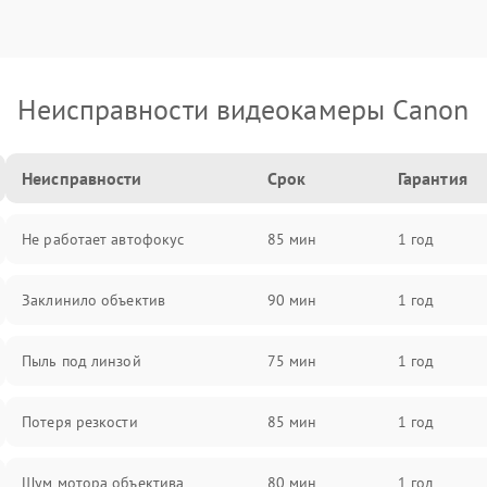
Неисправности видеокамеры Canon
Неисправности
Срок
Гарантия
Не работает автофокус
85 мин
1 год
Заклинило объектив
90 мин
1 год
Пыль под линзой
75 мин
1 год
Потеря резкости
85 мин
1 год
Шум мотора объектива
80 мин
1 год