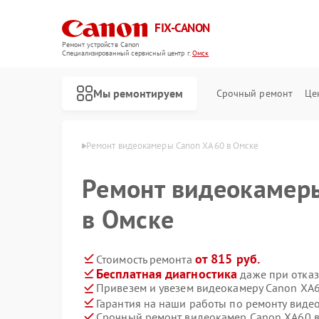
FIX-CANON
Ремонт устройств Canon
Специализированный cервисный центр г.
Омск
Мы ремонтируем
Срочный ремонт
Це
амер Canon в Омске
Ремонт видеокамеры Canon XA60 в Омске
Ремонт видеокамер
в Омске
от 815 руб.
Стоимость ремонта
Бесплатная диагностика
даже при отказ
Привезем и увезем видеокамеру Canon XA
Гарантия на наши работы по ремонту вид
Срочный ремонт видеокамер Canon XA60 в
Ремонт цифровых биноклей Canon